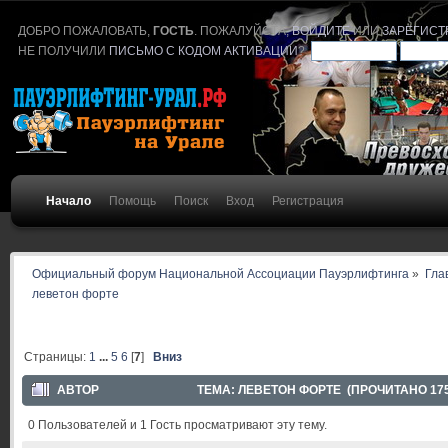
ДОБРО ПОЖАЛОВАТЬ,
ГОСТЬ
. ПОЖАЛУЙСТА,
ВОЙДИТЕ
ИЛИ
ЗАРЕГИСТ
НЕ ПОЛУЧИЛИ
ПИСЬМО С КОДОМ АКТИВАЦИИ
?
Начало
Помощь
Поиск
Вход
Регистрация
Официальный форум Национальной Ассоциации Пауэрлифтинга
»
Гла
леветон форте
Страницы:
1
...
5
6
[
7
]
Вниз
АВТОР
ТЕМА: ЛЕВЕТОН ФОРТЕ (ПРОЧИТАНО 175
0 Пользователей и 1 Гость просматривают эту тему.