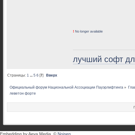
!
No longer available
лучший софт дл
Страницы:
1
...
5
6
[
7
]
Вверх
Официальный форум Национальной Ассоциации Пауэрлифтинга
»
Гла
леветон форте
Embedding by Aeva Media, ©
Noisen