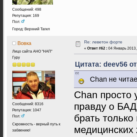
Сообщений: 498
Репутация: 169
Пол:
Город: Верхний Тагил
Re: леветон форте
Вовка
«
Ответ #62 :
04 Январь 2013, 
Лицо сайта АНО "НАП"
Гуру
Цитата: deev56 от
Chan не читает 
Chan просто 
правду о БАД
Сообщений: 8316
Репутация: 1047
брать только
Пол:
Скромность - верный путь к
медицинских 
забвению!