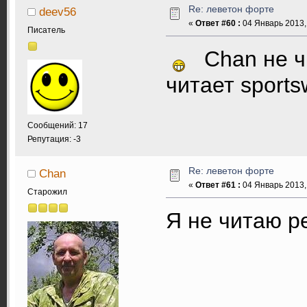
Re: леветон форте
deev56
«
Ответ #60 :
04 Январь 2013, 
Писатель
Chan не чит
читает sports
Сообщений: 17
Репутация: -3
Re: леветон форте
Chan
«
Ответ #61 :
04 Январь 2013, 
Старожил
Я не читаю р