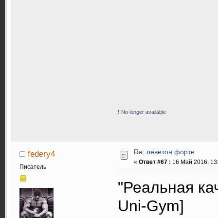
!
No longer available
Re: леветон форте
federy4
«
Ответ #67 :
16 Май 2016, 13:
Писатель
"Реальная ка
Uni-Gym]