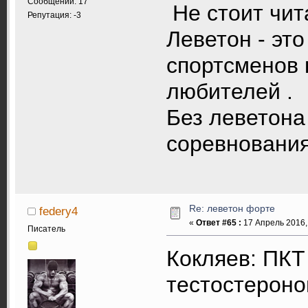
Сообщений: 17
Не стоит чит
Репутация: -3
Леветон - эт
спортсменов 
любителей .
Без леветона
соревнования
Re: леветон форте
federy4
«
Ответ #65 :
17 Апрель 2016, 
Писатель
Кокляев: ПКТ
тестостероно