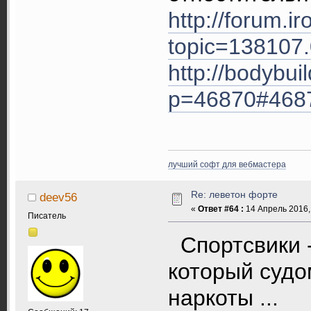
http://forum.i
topic=138107
http://bodybui
p=46870#468
лучший софт для вебмастера
Re: леветон форте
deev56
«
Ответ #64 :
14 Апрель 2016, 
Писатель
Спортсвики -
который судо
наркоты ...