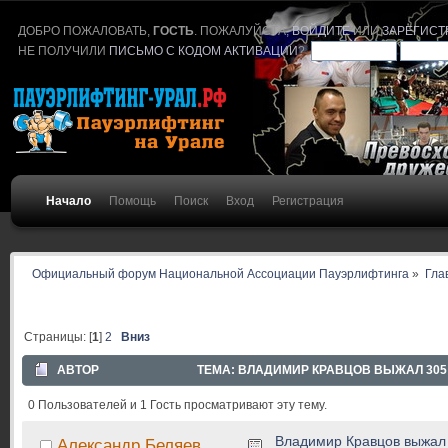
ДОБРО ПОЖАЛОВАТЬ,
ГОСТЬ
. ПОЖАЛУЙСТА,
ВОЙДИТЕ
ИЛИ
ЗАРЕГИСТ
НЕ ПОЛУЧИЛИ
ПИСЬМО С КОДОМ АКТИВАЦИИ
?
Начало
Помощь
Поиск
Вход
Регистрация
Официальный форум Национальной Ассоциации Пауэрлифтинга
»
Гла
Страницы: [
1
]
2
Вниз
АВТОР
ТЕМА: ВЛАДИМИР КРАВЦОВ ВЫЖАЛ 305 
0 Пользователей и 1 Гость просматривают эту тему.
Владимир Кравцов выжал 
Александр Беляев