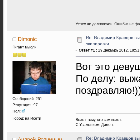
Успех не долговечен. Ошибки не ф
Re: Владимир Кравцов выж
Dimonic
экипировки
Гигант мысли
«
Ответ #1 :
29 Декабрь 2012, 18:51
Вот это деву
По делу: выжа
поздравляю!)
Сообщений: 251
Репутация: 97
Пол:
Город: на Исети
Везет тому, кто сам везет.
С Уважением, Димон.
Re: Владимир Кравцов выж
Андрей Репницын