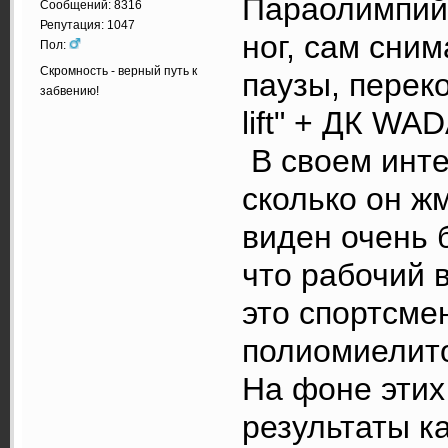
Параолимпийск
Сообщений: 8316
Репутация: 1047
ног, сам сни
Пол:
Скромность - верный путь к
паузы, перек
забвению!
lift" + ДК WAD
В своем инте
сколько он ж
виден очень 
что рабочий 
это спортсме
полиомиелит
На фоне этих
результаты ка