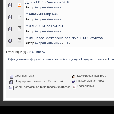
Дубль ГИС. Сентябрь 2010 г.
Автор
Андрей Репницын
Железный Мир №6.
Автор
Андрей Репницын
Жи м 320 кг без экипы.
Автор
Андрей Репницын
Жим Лазло Межароша без экипы. 666 фунтов.
Автор
Андрей Репницын
«
1
2
»
Страницы: [
1
]
2
3
4
Вверх
Официальный форум Национальной Ассоциации Пауэрлифтинга
»
Гла
Обычная тема
Заблокированная тема
Прикрепленная тема
Популярная тема (более 15 ответов)
Голосование
Очень популярная тема (более 30 ответов)