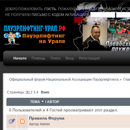
ДОБРО ПОЖАЛОВАТЬ,
ГОСТЬ
. ПОЖАЛУЙСТА,
ВОЙДИТЕ
ИЛИ
ЗАРЕГИСТ
НЕ ПОЛУЧИЛИ
ПИСЬМО С КОДОМ АКТИВАЦИИ
?
Начало
Помощь
Поиск
Вход
Регистрация
Официальный форум Национальной Ассоциации Пауэрлифтинга
»
Гла
Страницы: [
1
]
2
3
4
Вниз
ТЕМА
/
АВТОР
0 Пользователей и 4 Гостей просматривают этот раздел.
Правила Форума
Автор
Admin