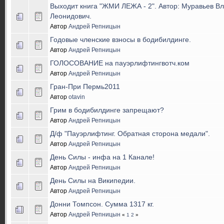
Выходит книга "ЖМИ ЛЕЖА - 2". Автор: Муравьев В
Леонидович.
Автор
Андрей Репницын
Годовые членские взносы в бодибилдинге.
Автор
Андрей Репницын
ГОЛОСОВАНИЕ на пауэрлифтингвотч.ком
Автор
Андрей Репницын
Гран-При Пермь2011
Автор
otavin
Грим в бодибилдинге запрещают?
Автор
Андрей Репницын
Д/ф "Пауэрлифтинг. Обратная сторона медали".
Автор
Андрей Репницын
День Силы - инфа на 1 Канале!
Автор
Андрей Репницын
День Силы на Википедии.
Автор
Андрей Репницын
Донни Томпсон. Сумма 1317 кг.
Автор
Андрей Репницын
«
1
2
»