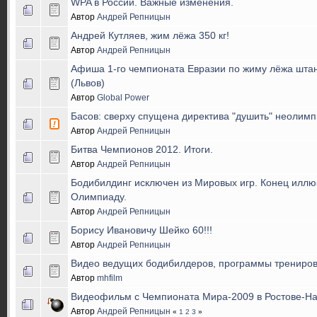
WPA в России. Важные изменения.
Автор
Андрей Репницын
Андрей Кутляев, жим лёжа 350 кг!
Автор
Андрей Репницын
Афиша 1-го чемпионата Евразии по жиму лёжа штан
(Львов)
Автор
Global Power
Басов: сверху спущена директива "душить" неолим
Автор
Андрей Репницын
Битва Чемпионов 2012. Итоги.
Автор
Андрей Репницын
Бодибилдинг исключен из Мировых игр. Конец иллю
Олимпиаду.
Автор
Андрей Репницын
Борису Ивановичу Шейко 60!!!
Автор
Андрей Репницын
Видео ведущих бодибилдеров, программы трениров
Автор
mhfilm
Видеофильм с Чемпионата Мира-2009 в Ростове-На
Автор
Андрей Репницын
«
1
2
3
»