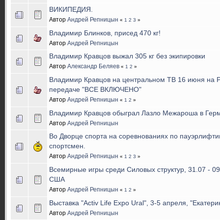
ВИКИПЕДИЯ.
Автор
Андрей Репницын
«
1
2
3
»
Владимир Блинков, присед 470 кг!
Автор
Андрей Репницын
Владимир Кравцов выжал 305 кг без экипировки
Автор
Александр Беляев
«
1
2
»
Владимир Кравцов на центральном ТВ 16 июня на
передаче "ВСЕ ВКЛЮЧЕНО"
Автор
Андрей Репницын
«
1
2
»
Владимир Кравцов обыграл Лазло Межароша в Гер
Автор
Андрей Репницын
Во Дворце спорта на соревнованиях по пауэрлифтин
спортсмен.
Автор
Андрей Репницын
«
1
2
3
»
Всемирные игры среди Силовых структур, 31.07 - 09
США
Автор
Андрей Репницын
«
1
2
»
Выставка "Activ Life Expo Ural", 3-5 апреля, "Екатери
Автор
Андрей Репницын