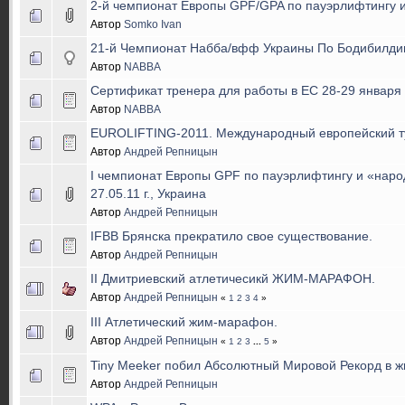
2-й чемпионат Европы GPF/GPA по пауэрлифтингу 
Автор
Somko Ivan
21-й Чемпионат Набба/вфф Украины По Бодибилдин
Автор
NABBA
Cертификат тренера для работы в ЕС 28-29 января
Автор
NABBA
EUROLIFTING-2011. Международный европейский т
Автор
Андрей Репницын
I чемпионат Европы GPF по пауэрлифтингу и «наро
27.05.11 г., Украина
Автор
Андрей Репницын
IFBB Брянска прекратило свое существование.
Автор
Андрей Репницын
II Дмитриевский атлетичесикй ЖИМ-МАРАФОН.
Автор
Андрей Репницын
«
1
2
3
4
»
III Атлетический жим-марафон.
Автор
Андрей Репницын
«
1
2
3
...
5
»
Tiny Meeker побил Абсолютный Мировой Рекорд в жи
Автор
Андрей Репницын