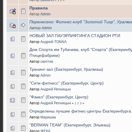
«
1
2
»
Правила
Автор
Admin
Перенесено: Фитнес-клуб "Золотой Тигр", Уралм
Автор
Admin
НОВЫЙ ЗАЛ ПАУЭРЛИФТИНГА СТАДИОН РТИ
Автор
Андрей-TONNA
Дом Спорта им.Тубачева, клуб "Спарта" (Екатеринбу
Птицефабрики)
Автор
скептик
Тренинг-зал (Екатеринбург, Уралмаш)
Автор
Admin
"Сити-фитнесс" (Екатеринбург, Центр)
Автор
Андрей Репницын
"Факел" (Екатеринбург, Центр)
Автор
Андрей Репницын
«
1
2
3
»
Определены лучшие фитнес-центры Екатеринбурга
Автор
Маришка
"BERMAN TEAM" (Екатеринбург, Эльмаш)
Автор
ЖЕКА