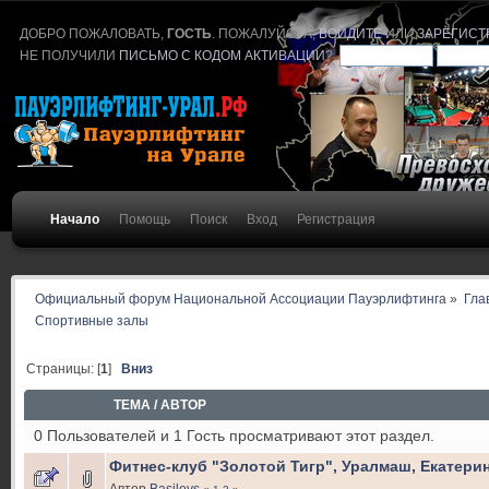
ДОБРО ПОЖАЛОВАТЬ,
ГОСТЬ
. ПОЖАЛУЙСТА,
ВОЙДИТЕ
ИЛИ
ЗАРЕГИСТ
НЕ ПОЛУЧИЛИ
ПИСЬМО С КОДОМ АКТИВАЦИИ
?
Начало
Помощь
Поиск
Вход
Регистрация
Официальный форум Национальной Ассоциации Пауэрлифтинга
»
Гла
Спортивные залы
Страницы: [
1
]
Вниз
ТЕМА
/
АВТОР
0 Пользователей и 1 Гость просматривают этот раздел.
Фитнес-клуб "Золотой Тигр", Уралмаш, Екатери
Автор
Basilevs