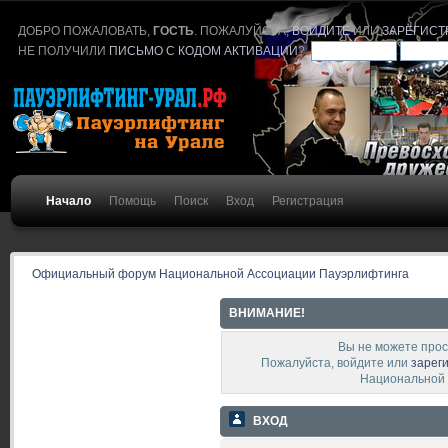
ДОБРО ПОЖАЛОВАТЬ,
ГОСТЬ
. ПОЖАЛУЙСТА,
ВОЙДИТЕ
ИЛИ
ЗАРЕГИСТ
НЕ ПОЛУЧИЛИ
ПИСЬМО С КОДОМ АКТИВАЦИИ
?
Начало
Помощь
Поиск
Вход
Регистрация
Официальный форум Национальной Ассоциации Пауэрлифтинга
ВНИМАНИЕ!
Вы не можете прос
Пожалуйста, войдите или
зарег
Национальной 
ВХОД