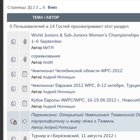
Страницы: [
1
]
2
3
...
6
Вниз
ТЕМА
/
АВТОР
0 Пользователей и 14 Гостей просматривают этот раздел.
World Juniors & Sub-Juniors Women's Championships
1−6 September
Автор
МИТЯ
соревнования
Автор
AndM
Чемпионат Челябинской области WPC-2012
Автор
Андрей Репницын
Чемпионат Евразии 2012 WPC, 8-12 октября, Турция
Автор
Андрей Репницын
Кубок Европы AWPC/WPC, 16-19.08.2012 г., Новосиб
Автор
Андрей Репницын
Перенесено: Открытый Чемпионат Тюменской О
пауэрлифитнгу и жиму лёжа г.Тюмень
Автор
Андрей Репницын
Турнир в г.Берёзовский, 11 августа 2012 г.