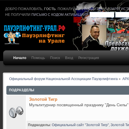
ДОБРО ПОЖАЛОВАТЬ,
ГОСТЬ
. ПОЖАЛУЙСТА,
ВОЙДИТЕ
ИЛИ
ЗАРЕГИСТ
НЕ ПОЛУЧИЛИ
ПИСЬМО С КОДОМ АКТИВАЦИИ
?
Начало
Помощь
Поиск
Вход
Регистрация
Официальный форум Национальной Ассоциации Пауэрлифтинга
»
АР
ПОДРАЗДЕЛЫ
Золотой Тигр
Мультитурнир посвященный празднику "День Силы"
Подразделы
:
Официальный сайт "Золотой Тигр"
,
Золотой Ти