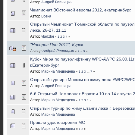
Автор
Андрей Репницын
Чемпионат ВОсточной европы 2012, екатеринбург.
Автор
Вовка
Открытый Чемпионат Тюменской области по пауэрл
лёжа. 26-27. 11.11
Автор
vladzloi
«
1
2
3
4
»
"Носорог Про 2011", Курск
Автор
Андрей Репницын
«
1
2
3
»
Кубок Мира по пауэрлифтингу WPC-AWPC 26.09.11г 
г.Екатеринбург
Автор
Марина Медведева
«
1
2
3
...
7
»
Открытый турнир г.Москвы по жиму лежа AWPC/WPC
Автор
Андрей Репницын
6-й Открытый Чемпионат Евразии 10 по 14 августа 20
Автор
Марина Медведева
«
1
2
3
4
»
Открытый турнир по жиму штанги лежа г. Березовски
Автор
Марина Медведева
Пришли удостоверения МС
Автор
Марина Медведева
«
1
2
»