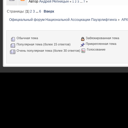
Автор
Андрей Репницын
«
1
2
3
...
7
»
Страницы: [
1
]
2
3
...
6
Вверх
Официальный форум Национальной Ассоциации Пауэрлифтинга
»
АР
Обычная тема
Заблокированная тема
Прикрепленная тема
Популярная тема (более 15 ответов)
Голосование
Очень популярная тема (более 30 ответов)