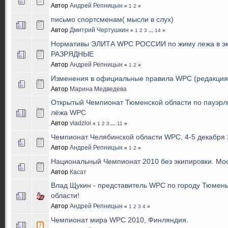
Автор
Андрей Репницын
«
1
2
»
письмо спортсменам( мысли в слух)
Автор
Дмитрий Чертушкин
«
1
2
3
...
14
»
Нормативы ЭЛИТА WPC РОССИИ по жиму лежа в эк
РАЗРЯДНЫЕ
Автор
Андрей Репницын
«
1
2
»
Изменения в официальные правила WPC (редакция 
Автор
Марина Медведева
Открытый Чемпионат Тюменской области по пауэрл
лёжа WPC
Автор
vladzloi
«
1
2
3
...
11
»
Чемпионат Челябинской области WPC, 4-5 декабря 
Автор
Андрей Репницын
«
1
2
»
Национальный Чемпионат 2010 без экипировки. Мос
Автор
Касат
Влад Щукин - представитель WPC по городу Тюмен
области!
Автор
Андрей Репницын
«
1
2
3
4
»
Чемпионат мира WPC 2010, Финляндия.