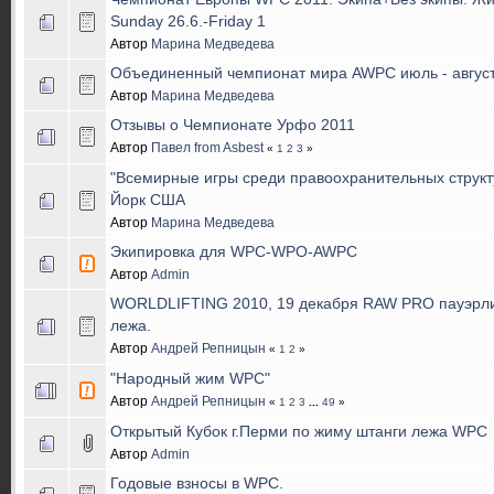
Sunday 26.6.-Friday 1
Автор
Марина Медведева
Объединенный чемпионат мира AWPC июль - авгус
Автор
Марина Медведева
Отзывы о Чемпионате Урфо 2011
Автор
Павел from Asbest
«
1
2
3
»
"Всемирные игры среди правоохранительных структу
Йорк США
Автор
Марина Медведева
Экипировка для WPC-WPO-AWPC
Автор
Admin
WORLDLIFTING 2010, 19 декабря RAW PRO пауэрли
лежа.
Автор
Андрей Репницын
«
1
2
»
"Народный жим WPC"
Автор
Андрей Репницын
«
1
2
3
...
49
»
Открытый Кубок г.Перми по жиму штанги лежа WPC
Автор
Admin
Годовые взносы в WPC.