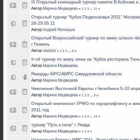
III Открытый командный турнир памяти В.Коблова и
Автор
Марина Медведева
«
1
2
3
...
11
»
Открытый турнир "Кубок Подмосковья 2011" Московск
26-29.05.11
Автор
Андрей Репницын
Открытый Всероссийский турнир по жиму штанги лё
г.Тюмень
Автор
vladzloi
«
1
2
3
...
8
»
II-ой турнир по жиму лежа на "Кубок ресторана Тин
Автор
Марина Медведева
Рекорды WPC/AWPC Свердловской области
Автор
Марина Медведева
Чемпионат Восточной Европы г.Челябинск 5-10 апре
Автор
Марина Медведева
«
1
2
3
...
9
»
Открытый чемпионат УРФО по пауэрлифтингу и жим
2011 год
Автор
Марина Медведева
«
1
2
3
...
15
»
турнир "Путь к силе" г. Ревда
Автор
Марина Медведева
«
1
2
3
»
Чемпионат Европы WPC 2011. Экипа+Без экипы. Жи