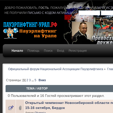
ДОБРО ПОЖАЛОВАТЬ,
ГОСТЬ
. ПОЖАЛУЙСТА,
ВОЙДИТЕ
ИЛИ
ЗАРЕГИСТ
НЕ ПОЛУЧИЛИ
ПИСЬМО С КОДОМ АКТИВАЦИИ
?
Начало
Помощь
Поиск
Вход
Регистрация
Официальный форум Национальной Ассоциации Пауэрлифтинга
»
Гла
Страницы: [
1
]
2
3
...
5
Вниз
ТЕМА
/
АВТОР
0 Пользователей и 16 Гостей просматривают этот раздел.
Открытый чемпионат Новосибирской области п
15-16 октября, Бердск
Автор
Olympia