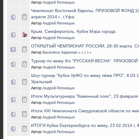
Автор
Андрей Репницын
Чемпионат Восточной Европы, ПРИЗОВОЙ ФОНД 10
апреля 2014 г., г.Уфа.
Автор
Андрей Репницын
Крым. Симферополь. Кубок Мэра города.
Автор
Андрей Репницын
ОТКРЫТЫЙ ЧЕМПИОНАТ РОССИИ, 28-30 марта. С
Автор
Василина Авдеенко
«
1
2
3
»
Турнир по жиму б/э "РУССКАЯ ВЕСНА". ПРИЗОВОЙ 
Автор
Андрей Репницын
Шоу-турнир "Кубок УрФО по жиму лёжа ПРО", 8.03.14
Уральский
Автор
Андрей Репницын
Итоги Мультитурнира "Каменный пояс", 23 февраля 2
Автор
Андрей Репницын
Итоги XXI Чемпионата Свердловской области по жим
Автор
Андрей Репницын
ИТОГИ Кубка Екатеринбурга по жиму, 23.02.2014 г, 
Автор
Андрей Репницын