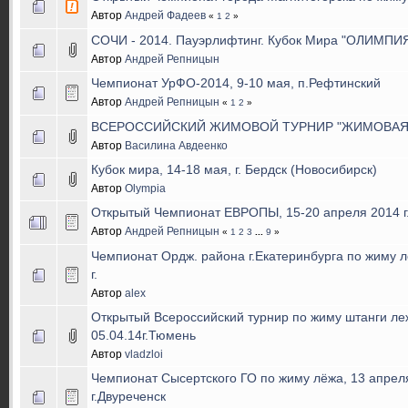
Автор
Андрей Фадеев
«
1
2
»
СОЧИ - 2014. Пауэрлифтинг. Кубок Мира "ОЛИМПИЯ
Автор
Андрей Репницын
Чемпионат УрФО-2014, 9-10 мая, п.Рефтинский
Автор
Андрей Репницын
«
1
2
»
ВСЕРОССИЙСКИЙ ЖИМОВОЙ ТУРНИР "ЖИМОВАЯ 
Автор
Василина Авдеенко
Кубок мира, 14-18 мая, г. Бердск (Новосибирск)
Автор
Olympia
Открытый Чемпионат ЕВРОПЫ, 15-20 апреля 2014 г.,
Автор
Андрей Репницын
«
1
2
3
...
9
»
Чемпионат Ордж. района г.Екатеринбурга по жиму л
г.
Автор
alex
Открытый Всероссийский турнир по жиму штанги ле
05.04.14г.Тюмень
Автор
vladzloi
Чемпионат Сысертского ГО по жиму лёжа, 13 апреля 
г.Двуреченск