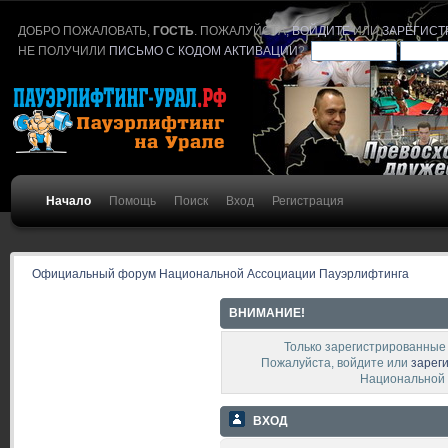
ДОБРО ПОЖАЛОВАТЬ,
ГОСТЬ
. ПОЖАЛУЙСТА,
ВОЙДИТЕ
ИЛИ
ЗАРЕГИСТ
НЕ ПОЛУЧИЛИ
ПИСЬМО С КОДОМ АКТИВАЦИИ
?
Начало
Помощь
Поиск
Вход
Регистрация
Официальный форум Национальной Ассоциации Пауэрлифтинга
ВНИМАНИЕ!
Только зарегистрированные 
Пожалуйста, войдите или
зарег
Национальной 
ВХОД