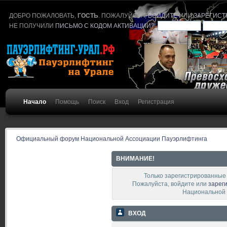
ДОБРО ПОЖАЛОВАТЬ,
ГОСТЬ
. ПОЖАЛУЙСТА,
ВОЙДИТЕ
ИЛИ
ЗАРЕГИСТ
НЕ ПОЛУЧИЛИ
ПИСЬМО С КОДОМ АКТИВАЦИИ
?
Начало
Помощь
Поиск
Вход
Регистрация
Официальный форум Национальной Ассоциации Пауэрлифтинга
ВНИМАНИЕ!
Только зарегистрированные 
Пожалуйста, войдите или
зарег
Национальной 
ВХОД