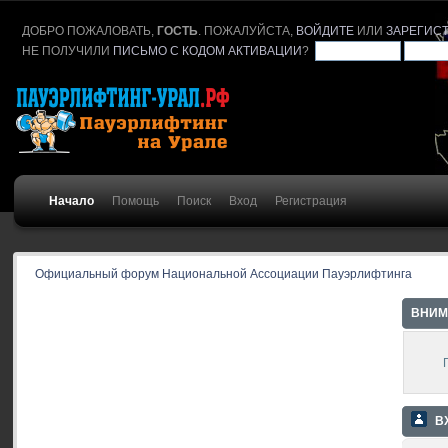
ДОБРО ПОЖАЛОВАТЬ,
ГОСТЬ
. ПОЖАЛУЙСТА,
ВОЙДИТЕ
ИЛИ
ЗАРЕГИС
НЕ ПОЛУЧИЛИ
ПИСЬМО С КОДОМ АКТИВАЦИИ
?
Начало
Помощь
Поиск
Вход
Регистрация
Официальный форум Национальной Ассоциации Пауэрлифтинга
ВНИМ
В