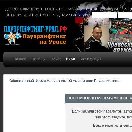
ДОБРО ПОЖАЛОВАТЬ,
ГОСТЬ
. ПОЖАЛУЙСТА,
ВОЙДИТЕ
ИЛИ
ЗАРЕГИСТ
НЕ ПОЛУЧИЛИ
ПИСЬМО С КОДОМ АКТИВАЦИИ
?
Начало
Помощь
Поиск
Вход
Регистрация
Официальный форум Национальной Ассоциации Пауэрлифтинга
ВОССТАНОВЛЕНИЕ ПАРАМЕТРОВ 
Если забыли свои параметры автор
Для этого введите, по
Ваше имя или emai