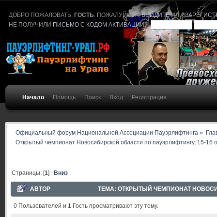
ДОБРО ПОЖАЛОВАТЬ,
ГОСТЬ
. ПОЖАЛУЙСТА,
ВОЙДИТЕ
ИЛИ
ЗАРЕГИСТ
НЕ ПОЛУЧИЛИ
ПИСЬМО С КОДОМ АКТИВАЦИИ
?
Начало
Помощь
Поиск
Вход
Регистрация
Официальный форум Национальной Ассоциации Пауэрлифтинга
»
Гла
Открытый чемпионат Новосибирской области по пауэрлифтингу, 15-16 о
Страницы: [
1
]
Вниз
АВТОР
ТЕМА: ОТКРЫТЫЙ ЧЕМПИОНАТ НОВОСИБ
13441 РАЗ)
0 Пользователей и 1 Гость просматривают эту тему.