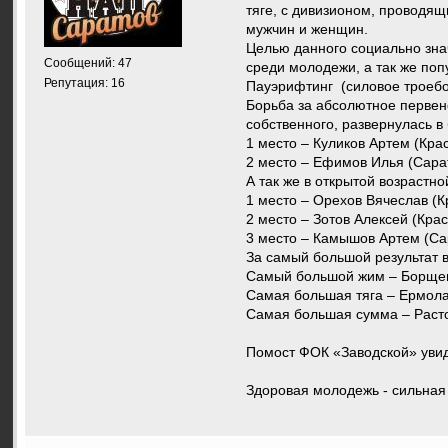
тяге, с дивизионом, проводящ
мужчин и женщин.
Целью данного социально зна
Сообщений: 47
среди молодежи, а так же поп
Репутация: 16
Пауэрифтинг (силовое троебор
Борьба за абсолютное первен
собственного, развернулась в
1 место – Куликов Артем (Крас
2 место – Ефимов Илья (Сарат
А так же в открытой возрастно
1 место – Орехов Вячеслав (
2 место – Зотов Алексей (Кра
3 место – Камышов Артем (Са
За самый большой результат 
Самый большой жим – Борщев 
Самая большая тяга – Ермолае
Самая большая сумма – Растор
Помост ФОК «Заводской» увид
Здоровая молодежь - сильная 