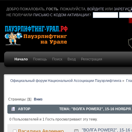
ДОБРО ПОЖАЛОВАТЬ,
ГОСТЬ
. ПОЖАЛУЙСТА,
ВОЙДИТЕ
ИЛИ
ЗАРЕГИС
НЕ ПОЛУЧИЛИ
ПИСЬМО С КОДОМ АКТИВАЦИИ
?
Начало
Помощь
Поиск
Вход
Регистрация
Официальный форум Национальной Ассоциации Пауэрлифтинга
»
Гл
Страницы: [
1
]
Вниз
АВТОР
ТЕМА: "ВОЛГА POWER2", 15-16 НОЯБРЯ 2
0 Пользователей и 1 Гость просматривают эту тему.
"ВОЛГА POWER2", 15-16 н
Василина Авдеенко