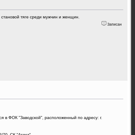
 становой тяге среди мужчин и женщин.
Записан
 в ФОК "Заводской", расположенный по адресу: г.
/70, СК "Атлет".