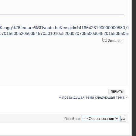
cogg%26feature%3Dyoutu.be&msgid=14166426190000000830;0;1&
0190701560052050354570a01010e520d020705500d0452015505505d5
Записан
ПЕЧАТЬ
« предыдущая тема
следующая тема »
Перейти в: