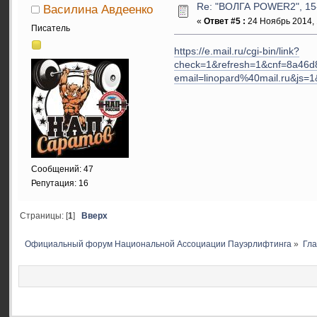
Re: "ВОЛГА POWER2", 15-
Василина Авдеенко
«
Ответ #5 :
24 Ноябрь 2014, 
Писатель
https://e.mail.ru/cgi-bin/link?
check=1&refresh=1&cnf=8a4
email=linopard%40mail.ru&j
Сообщений: 47
Репутация: 16
Страницы: [
1
]
Вверх
Официальный форум Национальной Ассоциации Пауэрлифтинга
»
Гл