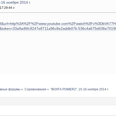
16 ноября 2014 г.
17:29:44 »
6d8&url=http%3A%2F%2Fwww.youtube.com%2Fwatch%3Fv%3DbVh77HK
s=1&token=33a9a46fc9247e8711a96c8e2addb07b:536c4a675d436e7
авные форумы
»
Соревнования
»
"ВОЛГА POWER2", 15-16 ноября 2014 г.