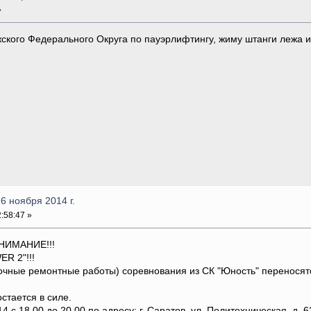
»
кого Федерального Округа по пауэрлифтингу, жиму штанги лежа и
6 ноября 2014 г.
:58:47 »
НИМАНИЕ!!!
R 2"!!!
чные ремонтные работы) соревнования из СК "Юность" переносятся
стается в силе.
 с 18.00 до 20.00 по адресу: г. Саратов, ул. Политехническая, д. 62