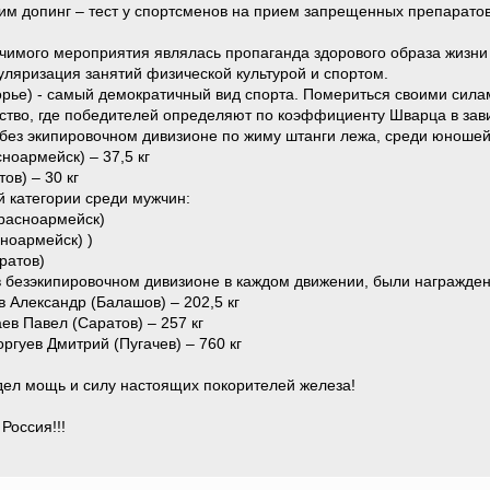
им допинг – тест у спортсменов на прием запрещенных препаратов
чимого мероприятия являлась пропаганда здорового образа жизни 
уляризация занятий физической культурой и спортом.
ье) - самый демократичный вид спорта. Помериться своими силами
ство, где победителей определяют по коэффициенту Шварца в зав
 без экипировочном дивизионе по жиму штанги лежа, среди юношей 1
ноармейск) – 37,5 кг
ов) – 30 кг
й категории среди мужчин:
Красноармейск)
сноармейск) )
ратов)
в безэкипировочном дивизионе в каждом движении, были награжде
Александр (Балашов) – 202,5 кг
в Павел (Саратов) – 257 кг
гуев Дмитрий (Пугачев) – 760 кг
ел мощь и силу настоящих покорителей железа!
Россия!!!