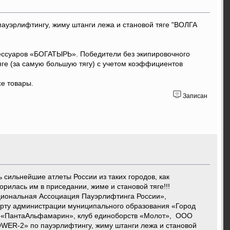
ауэрлифтингу, жиму штанги лежа и становой тяге "ВОЛГА
сессуаров «БОГАТЫРЬ». Победители без экипировочного
яге (за самую большую тягу) с учетом коэффициентов
се товары.
Записан
сильнейшие атлеты России из таких городов, как
орилась им в приседании, жиме и становой тяге!!!
ациональная Ассоциация Пауэрлифтинга России»,
орту администрации муниципального образования «Город
О «ПантаАльфамарин», клуб единоборств «Молот», ООО
WER-2» по пауэрлифтингу, жиму штанги лежа и становой