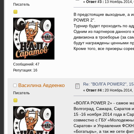
«
Ответ #3 :
13 Ноябрь 2014, 
Писатель
В предстоящие выходные, а и
POWER 2".
Турнир будет проходить по адр
Одним из партнеров данного 
дивизиона в троеборье (за са
будут награждены ценными п
Кроме того, все призеры соре
Сообщений: 47
Репутация: 16
Re: "ВОЛГА POWER2", 15-
Василина Авдеенко
«
Ответ #4 :
20 Ноябрь 2014, 
Писатель
«ВОЛГА POWER 2» - самое масс
Волгоград, Самара, Саратов и 
15 -16 ноября 2014 года в С
совместно с ГБУ «Молодежный
Саратов» и Управления ФСКН
«Богатырь», а так же сети ф