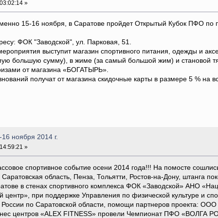
03:02:14 »
менно 15-16 ноября, в Саратове пройдет Открытый Кубок ПФО по п
есу: ФОК "Заводской", ул. Парковая, 51.
мероприятия выступит магазин спортивного питания, одежды и ак
мую большую сумму), в жиме (за самый большой жим) и становой т
ризами от магазина «БОГАТЫРЬ».
внований получат от магазина скидочные карты в размере 5 % на в
16 ноября 2014 г.
14:59:21 »
овое спортивное событие осени 2014 года!!! На помосте сошлись 
Саратовская область, Пенза, Тольятти, Ростов-на-Дону, штанга пок
аратове в стенах спортивного комплекса ФОК «Заводской» АНО «Н
 центр», при поддержке Управления по физической культуре и сп
 России по Саратовской области, помощи партнеров проекта: ОО
итнес центров «ALEX FITNESS» провели Чемпионат ПФО «ВОЛГА PO