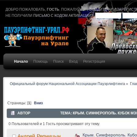
ДОБРО ПОЖАЛОВАТЬ,
ГОСТЬ
. ПОЖАЛУЙСТА,
ВОЙДИТЕ
ИЛИ
ЗАРЕГИСТ
НЕ ПОЛУЧИЛИ
ПИСЬМО С КОДОМ АКТИВАЦИИ
?
Начало
Помощь
Поиск
Вход
Регистрация
Официальный форум Национальной Ассоциации Пауэрлифтинга
»
Гла
Страницы: [
1
]
Вниз
АВТОР
ТЕМА: КРЫМ. СИМФЕРОПОЛЬ. КУБОК МЭР
0 Пользователей и 1 Гость просматривают эту тему.
Крым. Симферополь. Кубо
Андрей Репницын