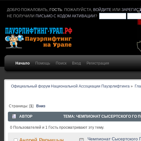
ДОБРО ПОЖАЛОВАТЬ,
ГОСТЬ
. ПОЖАЛУЙСТА,
ВОЙДИТЕ
ИЛИ
ЗАРЕГИС
НЕ ПОЛУЧИЛИ
ПИСЬМО С КОДОМ АКТИВАЦИИ
?
Начало
Помощь
Поиск
Вход
Регистрация
Официальный форум Национальной Ассоциации Пауэрлифтинга
»
Гл
Страницы: [
1
]
Вниз
АВТОР
ТЕМА: ЧЕМПИОНАТ СЫСЕРТСКОГО ГО ПО 
0 Пользователей и 1 Гость просматривают эту тему.
Чемпионат Сысертского ГО
Андрей Репницын