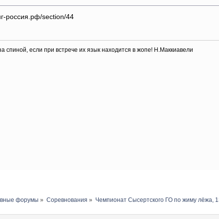
г-россия.рф/section/44
 за спиной, если при встрече их язык находится в жопе! Н.Маккиавели
авные форумы
»
Соревнования
»
Чемпионат Сысертского ГО по жиму лёжа, 13 