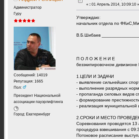
«
:
01 Апрель 2014, 10:09:10 
Администратор
Гуру
Утверждаю:
начальник отдела по ФКи
В.Б.Шибаев __________
П О Л О Ж Е Н 
безэкипировочном дивизионе
Сообщений: 14019
1.ЦЕЛИ И ЗАДАЧИ
Репутация: 1665
- выявление сильнейших спор
Пол:
- выполнение разрядных норм
- пропаганда силовых видов 
Президент Национальной
- формирование престижности
ассоциации пауэрлифтинга
- реализация муниципальной ц
Город: Екатеринбург
2.СРОКИ И МЕСТО ПРОВЕДЕ
Соревнования проводятся 13 а
процедура взвешивания с 09:3
Потоковое расписание выступ