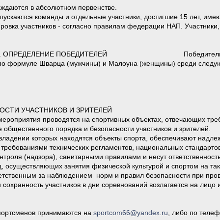
ждаются в абсолютном первенстве.
опускаются команды и отдельные участники, достигшие 15 лет, им
овка участников - согласно правилам федерации НАП. Участники,
БЕДИТЕЛЕЙ Победители в абсолютном заче
по формуле Шварца (мужчины) и Малоуна (женщины) среди следую
ОСТИ УЧАСТНИКОВ И ЗРИТЕЛЕЙ
мероприятия проводятся на спортивных объектах, отвечающих тре
 общественного порядка и безопасности участников и зрителей.
о владении которых находятся объекты спорта, обеспечивают надл
с требованиями технических регламентов, национальных стандарт
нтроля (надзора), санитарными правилами и несут ответственность
, осуществляющих занятия физической культурой и спортом на так
ветственным за наблюдением норм и правил безопасности при про
и сохранность участников в дни соревнований возлагается на лицо
спортсменов принимаются на
sportcom66@yandex.ru
, либо по теле