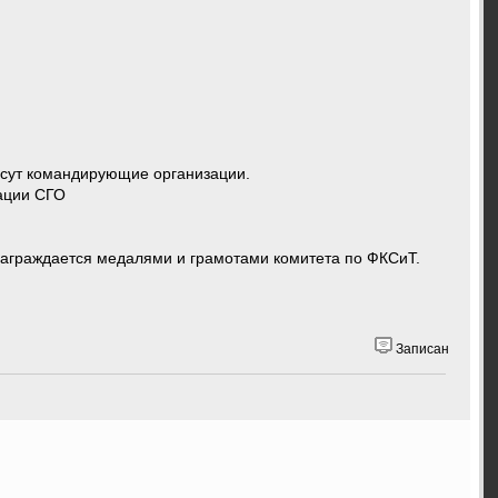
есут командирующие организации.
ации СГО
 награждается медалями и грамотами комитета по ФКСиТ.
Записан