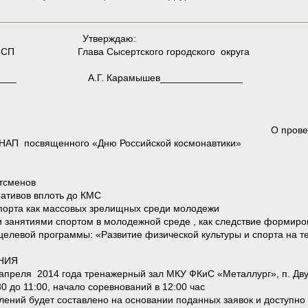
»
 Утверждаю:
С,МиСП Глава Сысертского городского округа
________ А.Г. Карамышев_______________
И Е О проведении Чемпионата СГО
 НАП посвященного «Дню Российской космонавтики»
тсменов
ативов вплоть до КМС
спорта как массовых зрелищных среди молодежи
 занятиями спортом в молодежной среде , как следствие формиро
елевой программы: «Развитие физической культуры и спорта на тер
НИЯ
преля 2014 года тренажерный зал МКУ ФКиС «Металлург», п. Двуре
0 до 11:00, начало соревнований в 12:00 час
лений будет составлено на основании поданных заявок и доступно