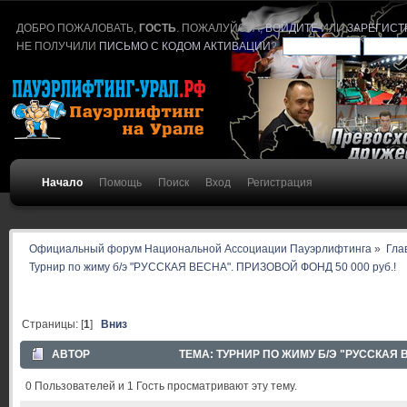
ДОБРО ПОЖАЛОВАТЬ,
ГОСТЬ
. ПОЖАЛУЙСТА,
ВОЙДИТЕ
ИЛИ
ЗАРЕГИСТ
НЕ ПОЛУЧИЛИ
ПИСЬМО С КОДОМ АКТИВАЦИИ
?
Начало
Помощь
Поиск
Вход
Регистрация
Официальный форум Национальной Ассоциации Пауэрлифтинга
»
Гла
Турнир по жиму б/э "РУССКАЯ ВЕСНА". ПРИЗОВОЙ ФОНД 50 000 руб.!
Страницы: [
1
]
Вниз
АВТОР
ТЕМА: ТУРНИР ПО ЖИМУ Б/Э "РУССКАЯ В
0 Пользователей и 1 Гость просматривают эту тему.