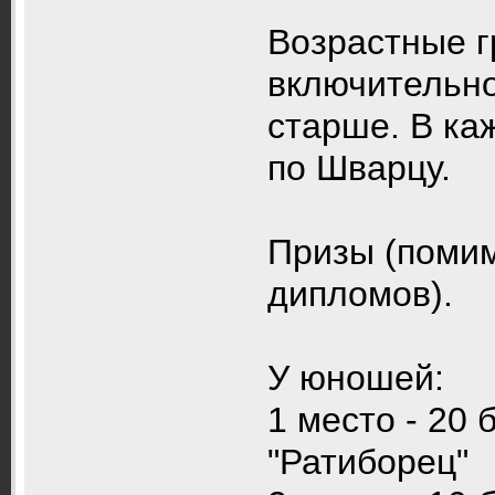
Возрастные г
включительно,
старше. В ка
по Шварцу.
Призы (помим
дипломов).
У юношей:
1 место - 20
"Ратиборец"