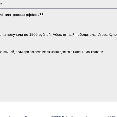
 »
лифтинг-россия.рф/foto/88
и получили по 1500 рублей. Абсолютный победитель, Игорь Кулеш,
 за спиной, если при встрече их язык находится в жопе! Н.Маккиавели