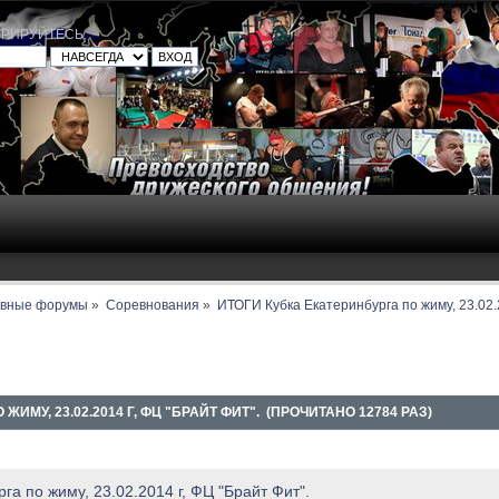
ТРИРУЙТЕСЬ
.
авные форумы
»
Соревнования
»
ИТОГИ Кубка Екатеринбурга по жиму, 23.02.2
ИМУ, 23.02.2014 Г, ФЦ "БРАЙТ ФИТ". (ПРОЧИТАНО 12784 РАЗ)
а по жиму, 23.02.2014 г, ФЦ "Брайт Фит".