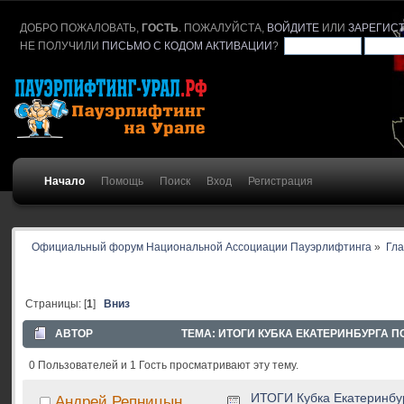
ДОБРО ПОЖАЛОВАТЬ,
ГОСТЬ
. ПОЖАЛУЙСТА,
ВОЙДИТЕ
ИЛИ
ЗАРЕГИС
НЕ ПОЛУЧИЛИ
ПИСЬМО С КОДОМ АКТИВАЦИИ
?
Начало
Помощь
Поиск
Вход
Регистрация
Официальный форум Национальной Ассоциации Пауэрлифтинга
»
Гл
Страницы: [
1
]
Вниз
АВТОР
ТЕМА: ИТОГИ КУБКА ЕКАТЕРИНБУРГА ПО Ж
0 Пользователей и 1 Гость просматривают эту тему.
ИТОГИ Кубка Екатеринбург
Андрей Репницын