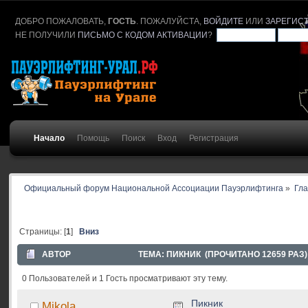
ДОБРО ПОЖАЛОВАТЬ,
ГОСТЬ
. ПОЖАЛУЙСТА,
ВОЙДИТЕ
ИЛИ
ЗАРЕГИС
НЕ ПОЛУЧИЛИ
ПИСЬМО С КОДОМ АКТИВАЦИИ
?
Начало
Помощь
Поиск
Вход
Регистрация
Официальный форум Национальной Ассоциации Пауэрлифтинга
»
Гл
Страницы: [
1
]
Вниз
АВТОР
ТЕМА: ПИКНИК (ПРОЧИТАНО 12659 РАЗ)
0 Пользователей и 1 Гость просматривают эту тему.
Пикник
Mikola