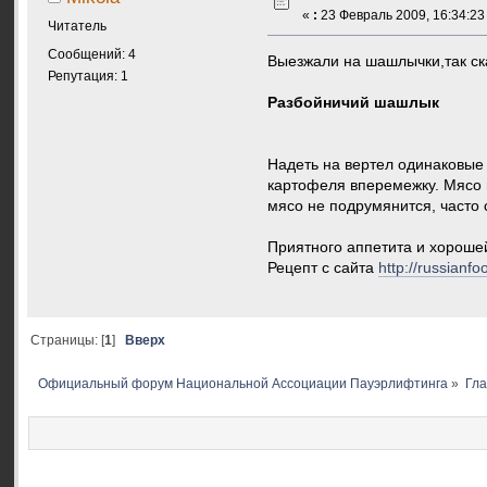
«
:
23 Февраль 2009, 16:34:23
Читатель
Сообщений: 4
Выезжали на шашлычки,так ска
Репутация: 1
Разбойничий шашлык
Надеть на вертел одинаковые 
картофеля вперемежку. Мясо п
мясо не подрумянится, часто 
Приятного аппетита и хороше
Рецепт с сайта
http://russianf
Страницы: [
1
]
Вверх
Официальный форум Национальной Ассоциации Пауэрлифтинга
»
Гл