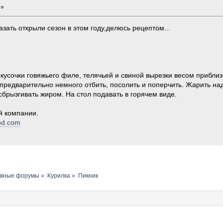
 »
зать открыли сезон в этом году,делюсь рецептом...
кусочки говяжьего филе, телячьей и свиной вырезки весом приблиз
редварительно немного отбить, посолить и поперчить. Жарить над
сбрызгивать жиром. На стол подавать в горячем виде.
й компании.
ood.com
авные форумы
»
Курилка
»
Пикник