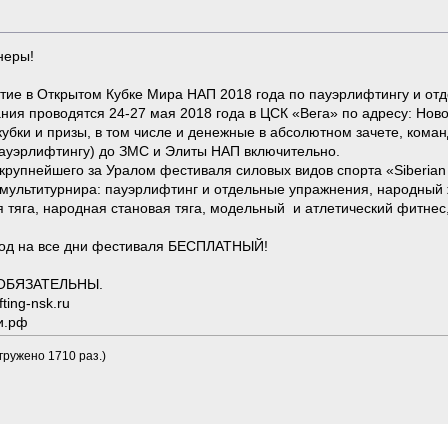
неры!
тие в Открытом Кубке Мира НАП 2018 года по пауэрлифтингу и о
ния проводятся 24-27 мая 2018 года в ЦСК «Вега» по адресу: Новос
убки и призы, в том числе и денежные в абсолютном зачете, кома
ауэрлифтингу) до ЗМС и Элиты НАП включительно.
крупнейшего за Уралом фестиваля силовых видов спорта «Siberian 
ультитурнира: пауэрлифтинг и отдельные упражнения, народный ж
я тяга, народная становая тяга, модельный и атлетический фитнес
ход на все дни фестиваля БЕСПЛАТНЫЙ!
а ОБЯЗАТЕЛЬНЫ.
ting-nsk.ru
и.рф
агружено 1710 раз.)