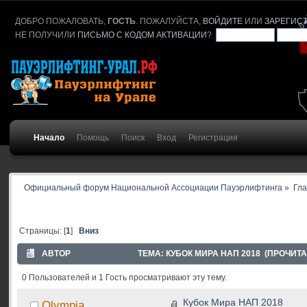
ДОБРО ПОЖАЛОВАТЬ,
ГОСТЬ
. ПОЖАЛУЙСТА,
ВОЙДИТЕ
ИЛИ
ЗАРЕГИС
НЕ ПОЛУЧИЛИ
ПИСЬМО С КОДОМ АКТИВАЦИИ
?
Начало
Помощь
Поиск
Вход
Регистрация
Официальный форум Национальной Ассоциации Пауэрлифтинга
»
Гл
Страницы: [
1
]
Вниз
АВТОР
ТЕМА: КУБОК МИРА НАП 2018 (ПРОЧИТА
0 Пользователей и 1 Гость просматривают эту тему.
Кубок Мира НАП 2018
Olympia