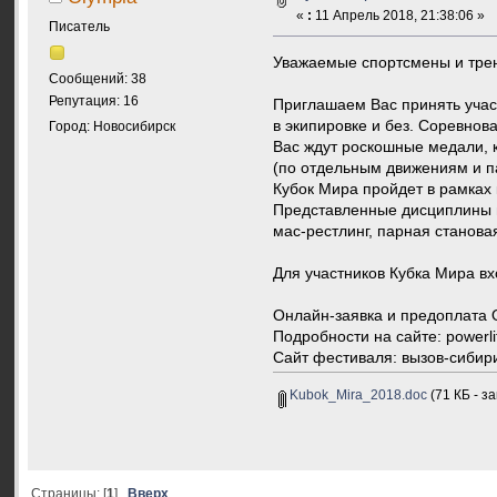
«
:
11 Апрель 2018, 21:38:06 »
Писатель
Уважаемые спортсмены и тре
Сообщений: 38
Репутация: 16
Приглашаем Вас принять учас
в экипировке и без. Соревнова
Город: Новосибирск
Вас ждут роскошные медали, к
(по отдельным движениям и п
Кубок Мира пройдет в рамках 
Представленные дисциплины м
мас-рестлинг, парная станова
Для участников Кубка Мира в
Онлайн-заявка и предоплат
Подробности на сайте: powerlif
Сайт фестиваля: вызов-сибир
Kubok_Mira_2018.doc
(71 КБ - з
Страницы: [
1
]
Вверх