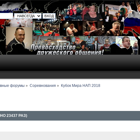
ТРИРУЙТЕСЬ
.
авные форумы
»
Соревнования
»
Кубок Мира НАП 2018
НО 23437 РАЗ)