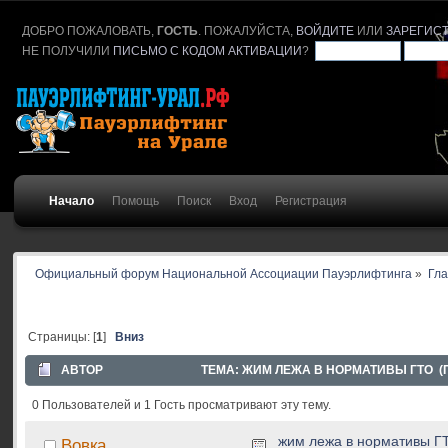
ДОБРО ПОЖАЛОВАТЬ,
ГОСТЬ
. ПОЖАЛУЙСТА,
ВОЙДИТЕ
ИЛИ
ЗАРЕГИС
НЕ ПОЛУЧИЛИ
ПИСЬМО С КОДОМ АКТИВАЦИИ
?
Начало
Помощь
Поиск
Вход
Регистрация
Официальный форум Национальной Ассоциации Пауэрлифтинга
»
Гл
Страницы: [
1
]
Вниз
АВТОР
ТЕМА: ЖИМ ЛЕЖА В НОРМАТИВЫ ГТО (П
0 Пользователей и 1 Гость просматривают эту тему.
жим лежа в нормативы Г
Вовка