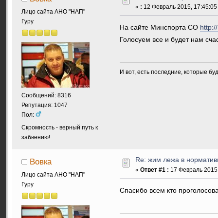
«
:
12 Февраль 2015, 17:45:05
Лицо сайта АНО "НАП"
Гуру
На сайте Минспорта СО
http:/
Голосуем все и будет нам счас
И вот, есть последние, которые бу
Сообщений: 8316
Репутация: 1047
Пол:
Скромность - верный путь к
забвению!
Re: жим лежа в нормати
Вовка
«
Ответ #1 :
17 Февраль 2015,
Лицо сайта АНО "НАП"
Гуру
Спасибо всем кто проголосов