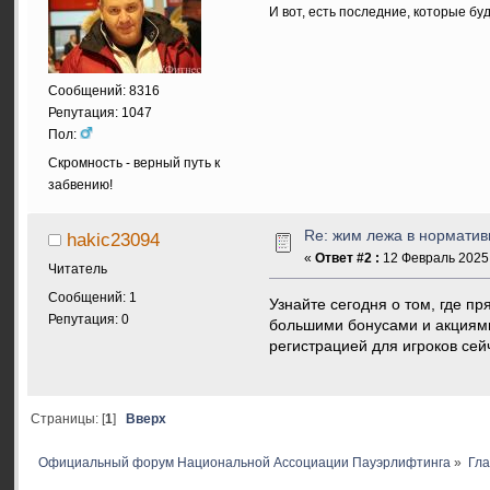
И вот, есть последние, которые бу
Сообщений: 8316
Репутация: 1047
Пол:
Скромность - верный путь к
забвению!
Re: жим лежа в нормати
hakic23094
«
Ответ #2 :
12 Февраль 2025,
Читатель
Сообщений: 1
Узнайте сегодня о том, где п
Репутация: 0
большими бонусами и акциями
регистрацией для игроков сей
Страницы: [
1
]
Вверх
Официальный форум Национальной Ассоциации Пауэрлифтинга
»
Гл