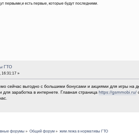
дут первыми,и есть первые, которые будут последними.
вы ГТО
 16:31:17 »
рямо сейчас выгодно с большими бонусами и акциями для игры на д
 для заработка в интернете. Главная страница
https://gsmmobi.ru/
с
час.
авные форумы
»
Общий форум
»
жим лежа в нормативы ГТО