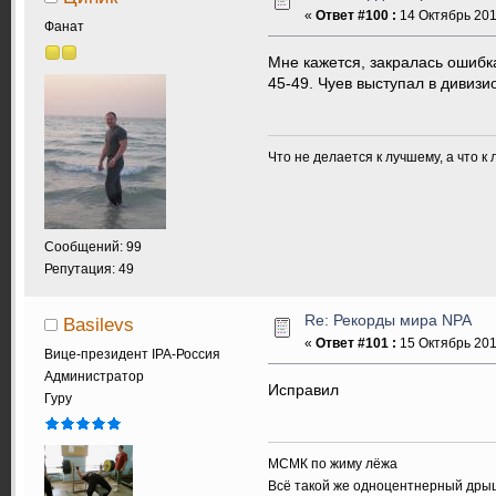
«
Ответ #100 :
14 Октябрь 2014
Фанат
Мне кажется, закралась ошибка
45-49. Чуев выступал в дивиз
Что не делается к лучшему, а что к 
Сообщений: 99
Репутация: 49
Re: Рекорды мира NPA
Basilevs
«
Ответ #101 :
15 Октябрь 2014
Вице-президент IPA-Россия
Администратор
Исправил
Гуру
МСМК по жиму лёжа
Всё такой же одноцентнерный дры