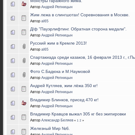
Монстры гаражного жима.
Автор
Андрей Репницын
Жим лежа в слингшотах! Соревнования в Москве.
Автор
al65
Д/ф "Пауэрлифтинг. Обратная сторона медали".
Автор
Андрей Репницын
Русский жим в Кремле 2013!
Автор
al65
Спартакиада среди казаков, 16 февраля 2013 г., г.П
Автор
Андрей Репницын
Фото С.Бадюка и М.Наумовой
Автор
Андрей Репницын
Андрей Кутляев, жим лёжа 350 кг!
Автор
Андрей Репницын
Владимир Блинков, присед 470 кг!
Автор
Андрей Репницын
Владимир Кравцов выжал 305 кг без экипировки
Автор
Александр Беляев
«
1
2
»
Железный Мир №6.
Автор
Андрей Репницын