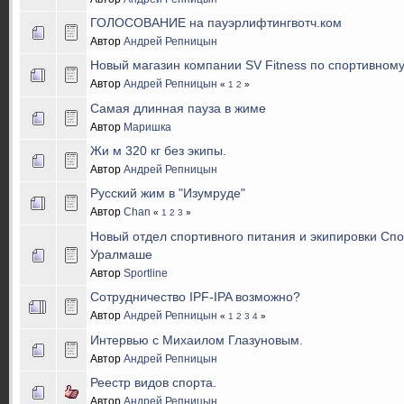
ГОЛОСОВАНИЕ на пауэрлифтингвотч.ком
Автор
Андрей Репницын
Новый магазин компании SV Fitness по спортивном
Автор
Андрей Репницын
«
1
2
»
Самая длинная пауза в жиме
Автор
Маришка
Жи м 320 кг без экипы.
Автор
Андрей Репницын
Русский жим в "Изумруде"
Автор
Chan
«
1
2
3
»
Новый отдел спортивного питания и экипировки Сп
Уралмаше
Автор
Sportline
Сотрудничество IPF-IPA возможно?
Автор
Андрей Репницын
«
1
2
3
4
»
Интервью с Михаилом Глазуновым.
Автор
Андрей Репницын
Реестр видов спорта.
Автор
Андрей Репницын