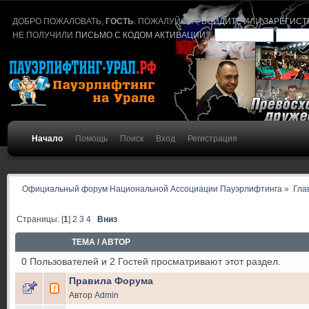
ДОБРО ПОЖАЛОВАТЬ,
ГОСТЬ
. ПОЖАЛУЙСТА,
ВОЙДИТЕ
ИЛИ
ЗАРЕГИСТ
НЕ ПОЛУЧИЛИ
ПИСЬМО С КОДОМ АКТИВАЦИИ
?
Начало
Помощь
Поиск
Вход
Регистрация
Официальный форум Национальной Ассоциации Пауэрлифтинга
»
Гла
Страницы: [
1
]
2
3
4
Вниз
ТЕМА
/
АВТОР
0 Пользователей и 2 Гостей просматривают этот раздел.
Правила Форума
Автор
Admin