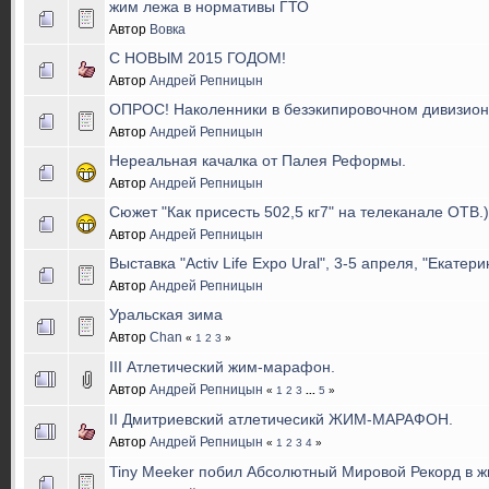
жим лежа в нормативы ГТО
Автор
Вовка
С НОВЫМ 2015 ГОДОМ!
Автор
Андрей Репницын
ОПРОС! Наколенники в безэкипировочном дивизион
Автор
Андрей Репницын
Нереальная качалка от Палея Реформы.
Автор
Андрей Репницын
Сюжет "Как присесть 502,5 кг7" на телеканале ОТВ.))
Автор
Андрей Репницын
Выставка "Activ Life Expo Ural", 3-5 апреля, "Екатери
Автор
Андрей Репницын
Уральская зима
Автор
Chan
«
1
2
3
»
III Атлетический жим-марафон.
Автор
Андрей Репницын
«
1
2
3
...
5
»
II Дмитриевский атлетичесикй ЖИМ-МАРАФОН.
Автор
Андрей Репницын
«
1
2
3
4
»
Tiny Meeker побил Абсолютный Мировой Рекорд в жи