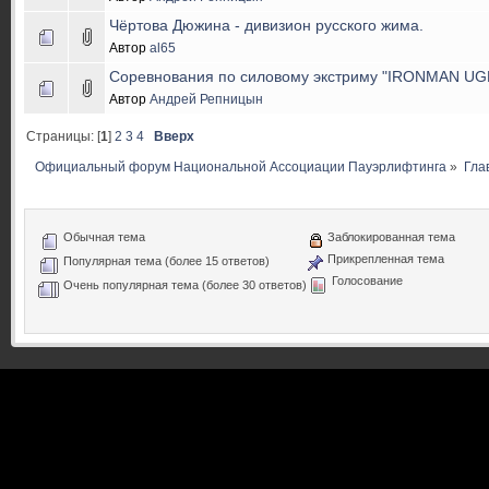
Чёртова Дюжина - дивизион русского жима.
Автор
al65
Соревнования по силовому экстриму "IRONMAN UGR
Автор
Андрей Репницын
Страницы: [
1
]
2
3
4
Вверх
Официальный форум Национальной Ассоциации Пауэрлифтинга
»
Гла
Обычная тема
Заблокированная тема
Прикрепленная тема
Популярная тема (более 15 ответов)
Голосование
Очень популярная тема (более 30 ответов)