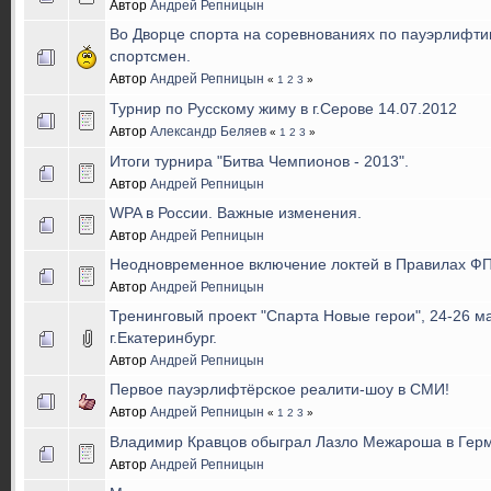
Автор
Андрей Репницын
Во Дворце спорта на соревнованиях по пауэрлифтин
спортсмен.
Автор
Андрей Репницын
«
1
2
3
»
Турнир по Русскому жиму в г.Серове 14.07.2012
Автор
Александр Беляев
«
1
2
3
»
Итоги турнира "Битва Чемпионов - 2013".
Автор
Андрей Репницын
WPA в России. Важные изменения.
Автор
Андрей Репницын
Неодновременное включение локтей в Правилах ФП
Автор
Андрей Репницын
Тренинговый проект "Спарта Новые герои", 24-26 мая
г.Екатеринбург.
Автор
Андрей Репницын
Первое пауэрлифтёрское реалити-шоу в СМИ!
Автор
Андрей Репницын
«
1
2
3
»
Владимир Кравцов обыграл Лазло Межароша в Гер
Автор
Андрей Репницын