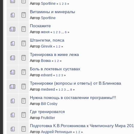
Автор
Sportline
«
1
2
3
»
Витамины и минералы
Автор
Sportline
Поскажите
Автор
женя
«
1
2
3
...
6
»
Штангетки, пояса
Автор
Girevik
«
1
2
»
Тренировка в жиме лежа
Автор
Вовка
«
1
2
»
Боль в локтевых суставах
Автор
edvard
«
1
2
3
»
Тренировки (вопросы и ответы) от В.Блинкова
Автор
medwed
«
1
2
3
...
8
»
Нужна помощь в составлении программы!!!
Автор
Bill Cosby
Где тренироватся
Автор
Frutkiller
Подготовка К.В.Рогожникова к Чемпионату Мира 201
Автор
Андрей Репницын
«
1
2
»