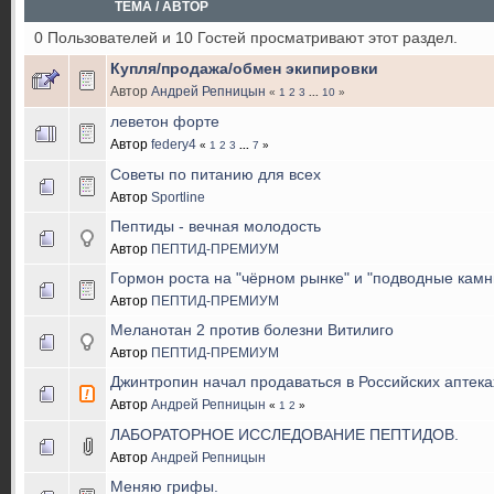
ТЕМА
/
АВТОР
0 Пользователей и 10 Гостей просматривают этот раздел.
Купля/продажа/обмен экипировки
Автор
Андрей Репницын
«
1
2
3
...
10
»
леветон форте
Автор
federy4
«
1
2
3
...
7
»
Советы по питанию для всех
Автор
Sportline
Пептиды - вечная молодость
Автор
ПЕПТИД-ПРЕМИУМ
Гормон роста на "чёрном рынке" и "подводные камн
Автор
ПЕПТИД-ПРЕМИУМ
Меланотан 2 против болезни Витилиго
Автор
ПЕПТИД-ПРЕМИУМ
Джинтропин начал продаваться в Российских аптека
Автор
Андрей Репницын
«
1
2
»
ЛАБОРАТОРНОЕ ИССЛЕДОВАНИЕ ПЕПТИДОВ.
Автор
Андрей Репницын
Меняю грифы.