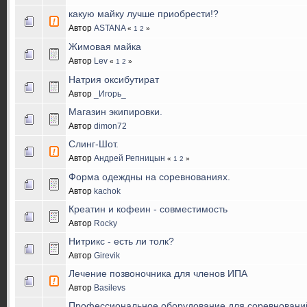
какую майку лучше приобрести!?
Автор
ASTANA
«
1
2
»
Жимовая майка
Автор
Lev
«
1
2
»
Натрия оксибутират
Автор
_Игорь_
Магазин экипировки.
Автор
dimon72
Слинг-Шот.
Автор
Андрей Репницын
«
1
2
»
Форма одеждны на соревнованиях.
Автор
kachok
Креатин и кофеин - совместимость
Автор
Rocky
Нитрикс - есть ли толк?
Автор
Girevik
Лечение позвоночника для членов ИПА
Автор
Basilevs
Профессиональное оборудование для соревновани