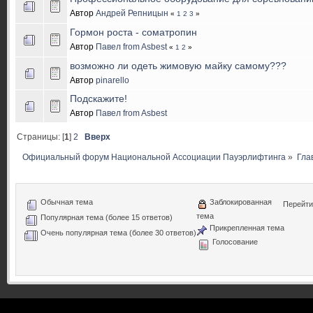
Автор
Андрей Репницын
«
1
2
3
»
Гормон роста - соматропин
Автор
Павел from Asbest
«
1
2
»
возможно ли одеть жимовую майку самому???
Автор
pinarello
Подскажите!
Автор
Павел from Asbest
Страницы: [
1
]
2
Вверх
Официальный форум Национальной Ассоциации Пауэрлифтинга
»
Гла
Обычная тема
Заблокированная
Перейти
тема
Популярная тема (более 15 ответов)
Прикрепленная тема
Очень популярная тема (более 30 ответов)
Голосование