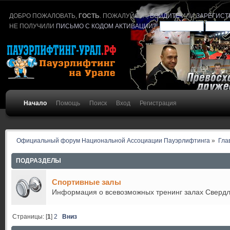
ДОБРО ПОЖАЛОВАТЬ,
ГОСТЬ
. ПОЖАЛУЙСТА,
ВОЙДИТЕ
ИЛИ
ЗАРЕГИСТ
НЕ ПОЛУЧИЛИ
ПИСЬМО С КОДОМ АКТИВАЦИИ
?
Начало
Помощь
Поиск
Вход
Регистрация
Официальный форум Национальной Ассоциации Пауэрлифтинга
»
Гла
ПОДРАЗДЕЛЫ
Спортивные залы
Информация о всевозможных тренинг залах Свердл
Страницы: [
1
]
2
Вниз