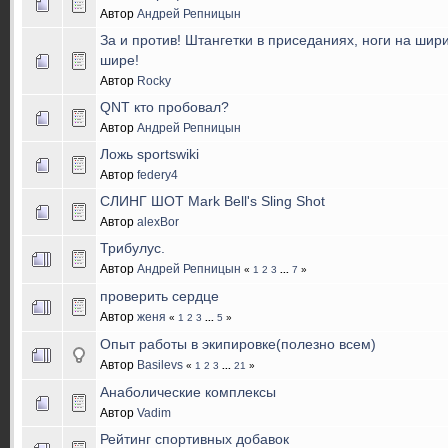
Автор
Андрей Репницын
За и против! Штангетки в приседаниях, ноги на шир
шире!
Автор
Rocky
QNT кто пробовал?
Автор
Андрей Репницын
Ложь sportswiki
Автор
federy4
СЛИНГ ШОТ Mark Bell's Sling Shot
Автор
alexBor
Трибулус.
Автор
Андрей Репницын
«
1
2
3
...
7
»
проверить сердце
Автор
женя
«
1
2
3
...
5
»
Опыт работы в экипировке(полезно всем)
Автор
Basilevs
«
1
2
3
...
21
»
Анаболические комплексы
Автор
Vadim
Рейтинг спортивных добавок