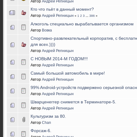
Автор
Андрей Репницын
Кто что пьёт в данный момент?
Автор
Андрей Репницын
«
1
2
3
...
386
»
Алкоголь специально вырабатывается организмом
Автор
Вовка
Спортивно-развлекательный корпоратив, с беспла
для всех.))))
Автор
Андрей Репницын
С НОВЫМ 2014-М ГОДОМ!!!
Автор
Андрей Репницын
Самый большой автомобиль в мире!
Автор
Андрей Репницын
99% Android-устройств подвержено серьезной опасн
Автор
Андрей Репницын
Шварценеггер снимется в Терминаторе-5.
Автор
Андрей Репницын
Культуризм за 80.
Автор
Chan
Форсаж-6.
Автор
Андрей Репницын