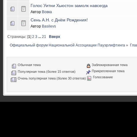
Голос Уитни Хьюстон замолк навсегда
Автор
Вовка
Сень А.Н. с Днём Рождения!
Автор
Basilevs
Страницы: [
1
]
2
3
...
21
Вверх
Официальный форум Национальной Ассоциации Пауэрлифтинга
»
Гла
Обычная тема
Заблокированная тема
Прикрепленная тема
Популярная тема (более 15 ответов)
Голосование
Очень популярная тема (более 30 ответов)