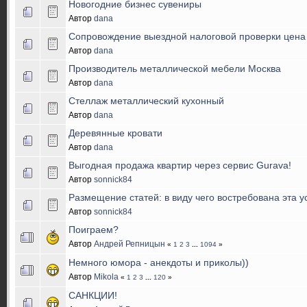
Новогодние бизнес сувениры
Автор
dana
Сопровождение выездной налоговой проверки цена
Автор
dana
Производитель металлической мебели Москва
Автор
dana
Стеллаж металлический кухонный
Автор
dana
Деревянные кровати
Автор
dana
Выгодная продажа квартир через сервис Gurava!
Автор
sonnick84
Размещение статей: в виду чего востребована эта у
Автор
sonnick84
Поиграем?
Автор
Андрей Репницын
«
1
2
3
...
1094
»
Немного юмора - анекдоты и приколы))
Автор
Mikola
«
1
2
3
...
120
»
САНКЦИИ!