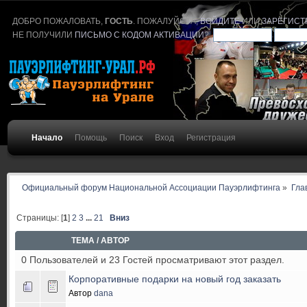
ДОБРО ПОЖАЛОВАТЬ,
ГОСТЬ
. ПОЖАЛУЙСТА,
ВОЙДИТЕ
ИЛИ
ЗАРЕГИСТ
НЕ ПОЛУЧИЛИ
ПИСЬМО С КОДОМ АКТИВАЦИИ
?
Начало
Помощь
Поиск
Вход
Регистрация
Официальный форум Национальной Ассоциации Пауэрлифтинга
»
Гла
Страницы: [
1
]
2
3
...
21
Вниз
ТЕМА
/
АВТОР
0 Пользователей и 23 Гостей просматривают этот раздел.
Корпоративные подарки на новый год заказать
Автор
dana