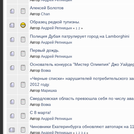
Алексей Болотов
Автор
Chan
Образец редкой тупизны.
Автор
Андрей Репницын
«
1
2
»
Полиция Дубая патрулирует город на Lamborghini
Автор
Андрей Репницын
Первый дождь.
Автор
Андрей Репницын
Основатель конкурса "Мистер Олимпия" Джо Уайде
Автор
Вовка
«Черные списки» нарушителей потребительского за
2012 году.
Автор
Маришка
Свердловская область превзошла себя по числу ав
Автор
Вовка
С 8 марта!
Автор
Андрей Репницын
Чиновники Екатеринбурга обновляют автопарк на 1
Автор
Андрей Репницын
«
1
2
3
4
»