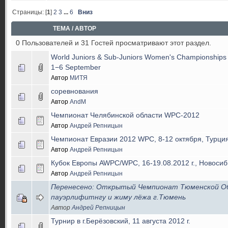
Страницы: [
1
]
2
3
...
6
Вниз
ТЕМА
/
АВТОР
0 Пользователей и 31 Гостей просматривают этот раздел.
World Juniors & Sub-Juniors Women's Championships
1−6 September
Автор
МИТЯ
соревнования
Автор
AndM
Чемпионат Челябинской области WPC-2012
Автор
Андрей Репницын
Чемпионат Евразии 2012 WPC, 8-12 октября, Турция
Автор
Андрей Репницын
Кубок Европы AWPC/WPC, 16-19.08.2012 г., Новосиб
Автор
Андрей Репницын
Перенесено: Открытый Чемпионат Тюменской О
пауэрлифитнгу и жиму лёжа г.Тюмень
Автор
Андрей Репницын
Турнир в г.Берёзовский, 11 августа 2012 г.