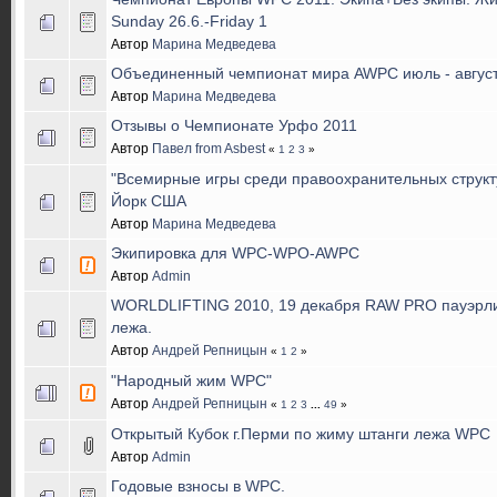
Sunday 26.6.-Friday 1
Автор
Марина Медведева
Объединенный чемпионат мира AWPC июль - авгус
Автор
Марина Медведева
Отзывы о Чемпионате Урфо 2011
Автор
Павел from Asbest
«
1
2
3
»
"Всемирные игры среди правоохранительных структу
Йорк США
Автор
Марина Медведева
Экипировка для WPC-WPO-AWPC
Автор
Admin
WORLDLIFTING 2010, 19 декабря RAW PRO пауэрли
лежа.
Автор
Андрей Репницын
«
1
2
»
"Народный жим WPC"
Автор
Андрей Репницын
«
1
2
3
...
49
»
Открытый Кубок г.Перми по жиму штанги лежа WPC
Автор
Admin
Годовые взносы в WPC.