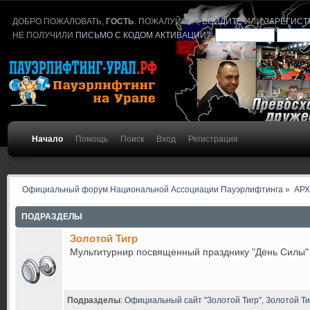
ДОБРО ПОЖАЛОВАТЬ,
ГОСТЬ
. ПОЖАЛУЙСТА,
ВОЙДИТЕ
ИЛИ
ЗАРЕГИСТ
НЕ ПОЛУЧИЛИ
ПИСЬМО С КОДОМ АКТИВАЦИИ
?
Начало
Помощь
Поиск
Вход
Регистрация
Официальный форум Национальной Ассоциации Пауэрлифтинга
»
АР
ПОДРАЗДЕЛЫ
Золотой Тигр
Мультитурнир посвященный празднику "День Силы"
Подразделы
:
Официальный сайт "Золотой Тигр"
,
Золотой Ти