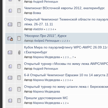
Автор
Андрей Репницын
Чемпионат ВОсточной европы 2012, екатеринбург.
Автор
Вовка
Открытый Чемпионат Тюменской области по пауэрл
лёжа. 26-27. 11.11
Автор
vladzloi
«
1
2
3
4
»
"Носорог Про 2011", Курск
Автор
Андрей Репницын
«
1
2
3
»
Кубок Мира по пауэрлифтингу WPC-AWPC 26.09.11г 
г.Екатеринбург
Автор
Марина Медведева
«
1
2
3
...
7
»
Открытый турнир г.Москвы по жиму лежа AWPC/WPC
Автор
Андрей Репницын
6-й Открытый Чемпионат Евразии 10 по 14 августа 20
Автор
Марина Медведева
«
1
2
3
4
»
Открытый турнир по жиму штанги лежа г. Березовски
Автор
Марина Медведева
Пришли удостоверения МС
Автор
Марина Медведева
«
1
2
»