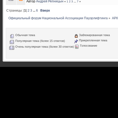
Автор
Андрей Репницын
«
1
2
3
...
7
»
Страницы: [
1
]
2
3
...
6
Вверх
Официальный форум Национальной Ассоциации Пауэрлифтинга
»
АР
Обычная тема
Заблокированная тема
Прикрепленная тема
Популярная тема (более 15 ответов)
Голосование
Очень популярная тема (более 30 ответов)