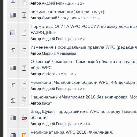
Автор
Андрей Репницын
«
1
2
»
письмо спортсменам( мысли в слух)
Автор
Дмитрий Чертушкин
«
1
2
3
...
14
»
Нормативы ЭЛИТА WPC РОССИИ по жиму лежа в эк
РАЗРЯДНЫЕ
Автор
Андрей Репницын
«
1
2
»
Изменения в официальные правила WPC (редакция 
Автор
Марина Медведева
Открытый Чемпионат Тюменской области по пауэрл
лёжа WPC
Автор
vladzloi
«
1
2
3
...
11
»
Чемпионат Челябинской области WPC, 4-5 декабря 
Автор
Андрей Репницын
«
1
2
»
Национальный Чемпионат 2010 без экипировки. Мос
Автор
Касат
Влад Щукин - представитель WPC по городу Тюмен
области!
Автор
Андрей Репницын
«
1
2
3
4
»
Чемпионат мира WPC 2010, Финляндия.