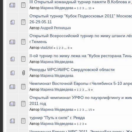
III Открытый командный турнир памяти В.Коблова и
Автор
Марина Медведева
«
1
2
3
...
11
»
Открытый турнир "Кубок Подмосковья 2011" Московск
26-29.05.11
Автор
Андрей Репницын
Открытый Всероссийский турнир по жиму штанги лё
г.Тюмень
Автор
vladzloi
«
1
2
3
...
8
»
II-ой турнир по жиму лежа на "Кубок ресторана Тин
Автор
Марина Медведева
Рекорды WPC/AWPC Свердловской области
Автор
Марина Медведева
Чемпионат Восточной Европы г.Челябинск 5-10 апре
Автор
Марина Медведева
«
1
2
3
...
9
»
Открытый чемпионат УРФО по пауэрлифтингу и жим
2011 год
Автор
Марина Медведева
«
1
2
3
...
15
»
турнир "Путь к силе" г. Ревда
Автор
Марина Медведева
«
1
2
3
»
Чемпионат Европы WPC 2011. Экипа+Без экипы. Жи