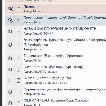
«
1
2
»
Правила
Автор
Admin
Перенесено: Фитнес-клуб "Золотой Тигр", Уралм
Автор
Admin
НОВЫЙ ЗАЛ ПАУЭРЛИФТИНГА СТАДИОН РТИ
Автор
Андрей-TONNA
Дом Спорта им.Тубачева, клуб "Спарта" (Екатеринбу
Птицефабрики)
Автор
скептик
Тренинг-зал (Екатеринбург, Уралмаш)
Автор
Admin
"Сити-фитнесс" (Екатеринбург, Центр)
Автор
Андрей Репницын
"Факел" (Екатеринбург, Центр)
Автор
Андрей Репницын
«
1
2
3
»
Определены лучшие фитнес-центры Екатеринбурга
Автор
Маришка
"BERMAN TEAM" (Екатеринбург, Эльмаш)
Автор
ЖЕКА