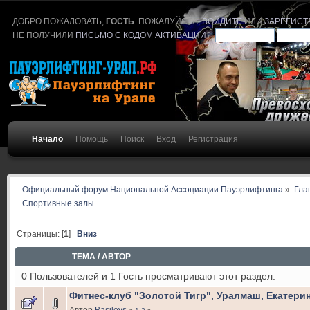
ДОБРО ПОЖАЛОВАТЬ,
ГОСТЬ
. ПОЖАЛУЙСТА,
ВОЙДИТЕ
ИЛИ
ЗАРЕГИСТ
НЕ ПОЛУЧИЛИ
ПИСЬМО С КОДОМ АКТИВАЦИИ
?
Начало
Помощь
Поиск
Вход
Регистрация
Официальный форум Национальной Ассоциации Пауэрлифтинга
»
Гла
Спортивные залы
Страницы: [
1
]
Вниз
ТЕМА
/
АВТОР
0 Пользователей и 1 Гость просматривают этот раздел.
Фитнес-клуб "Золотой Тигр", Уралмаш, Екатери
Автор
Basilevs