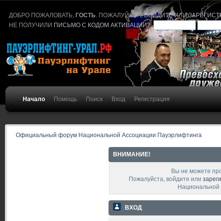
ДОБРО ПОЖАЛОВАТЬ,
ГОСТЬ
. ПОЖАЛУЙСТА,
ВОЙДИТЕ
ИЛИ
ЗАРЕГИСТ
НЕ ПОЛУЧИЛИ
ПИСЬМО С КОДОМ АКТИВАЦИИ
?
Начало
Помощь
Поиск
Вход
Регистрация
Официальный форум Национальной Ассоциации Пауэрлифтинга
ВНИМАНИЕ!
Вы не можете пр
Пожалуйста, войдите или
зарег
Национальной 
ВХОД