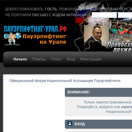
ДОБРО ПОЖАЛОВАТЬ,
ГОСТЬ
. ПОЖАЛУЙСТА,
ВОЙДИТЕ
ИЛИ
ЗАРЕГИСТ
НЕ ПОЛУЧИЛИ
ПИСЬМО С КОДОМ АКТИВАЦИИ
?
Начало
Помощь
Поиск
Вход
Регистрация
Официальный форум Национальной Ассоциации Пауэрлифтинга
ВНИМАНИЕ!
Только зарегистрированные 
Пожалуйста, войдите или
зарег
Национальной 
ВХОД