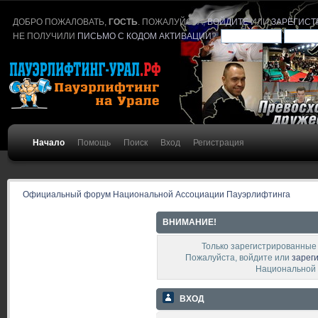
ДОБРО ПОЖАЛОВАТЬ,
ГОСТЬ
. ПОЖАЛУЙСТА,
ВОЙДИТЕ
ИЛИ
ЗАРЕГИСТ
НЕ ПОЛУЧИЛИ
ПИСЬМО С КОДОМ АКТИВАЦИИ
?
Начало
Помощь
Поиск
Вход
Регистрация
Официальный форум Национальной Ассоциации Пауэрлифтинга
ВНИМАНИЕ!
Только зарегистрированные 
Пожалуйста, войдите или
зарег
Национальной 
ВХОД