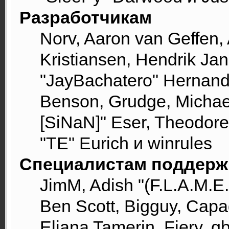
Разработчикам
Norv, Aaron van Geffen, 
Kristiansen, Hendrik Ja
"JayBachatero" Hernand
Benson, Grudge, Michael
[SiNaN]" Eser, Theodore 
"TE" Eurich и winrules
Специалистам поддерж
JimM, Adish "(F.L.A.M.E.R
Ben Scott, Bigguy, Cap
Eliana Tamerin, Fiery, g