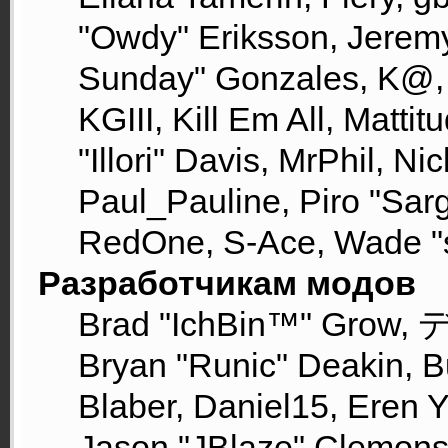
"Owdy" Eriksson, Jeremy 
Sunday" Gonzales, K@, 
KGIII, Kill Em All, Matti
"Illori" Davis, MrPhil, Ni
Paul_Pauline, Piro "Sarg
RedOne, S-Ace, Wade "
Разработчикам модов
Brad "IchBin™" Grow, 
Bryan "Runic" Deakin, B
Blaber, Daniel15, Eren 
Jason "JBlaze" Clemons