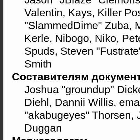
Valentin, Kays, Killer Po
"SlammedDime" Zuba, M
Kerle, Nibogo, Niko, Pet
Spuds, Steven "Fustrate
Smith
Составителям докумен
Joshua "groundup" Dicke
Diehl, Dannii Willis, e
"akabugeyes" Thorsen, J
Duggan