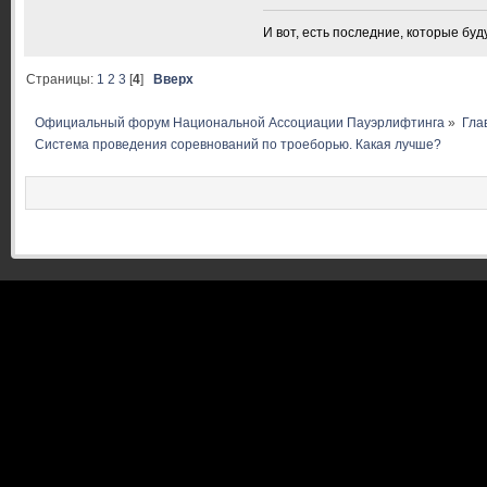
И вот, есть последние, которые бу
Страницы:
1
2
3
[
4
]
Вверх
Официальный форум Национальной Ассоциации Пауэрлифтинга
»
Гла
Система проведения соревнований по троеборью. Какая лучше?