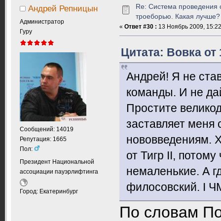
Re: Система проведения 
Андрей Репницын
троеборью. Какая лучше?
Администратор
«
Ответ #30 :
13 Ноябрь 2009, 15:22
Гуру
Цитата: Вовка от 
Андрей! Я не ст
команды. И не дай
Простите велико
заставляет меня 
Сообщений: 14019
нововведениям. Хо
Репутация: 1665
Пол:
от Тигр II, потом
Президент Национальной
немаленькие. А гд
ассоциации пауэрлифтинга
филосовский. I Ч
Город: Екатеринбург
По словам По