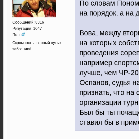
По словам Понома
на порядок, а на 
Сообщений: 8316
Репутация: 1047
Вова, между втор
Пол:
на которых собст
Скромность - верный путь к
забвению!
проведения соре
например спортсм
лучше, чем ЧР-20
Оспанов, судья н
признать, что на
организации тур
Был бы ты почаще
ставил бы в приме