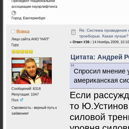
Президент Национальной
ассоциации пауэрлифтинга
Город: Екатеринбург
Re: Система проведения 
Вовка
троеборью. Какая лучше?
Лицо сайта АНО "НАП"
«
Ответ #36 :
14 Ноябрь 2009, 10:10
Гуру
Цитата: Андрей Р
Спросил мнение у
американская сис
Сообщений: 8316
Если рассужд
Репутация: 1047
Пол:
то Ю.Устинов
Скромность - верный путь к
забвению!
силовой трен
уровня силов