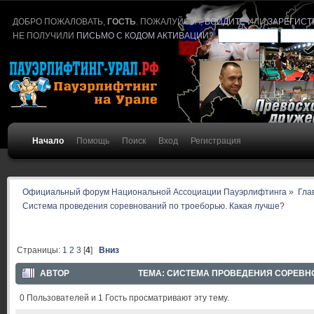
ДОБРО ПОЖАЛОВАТЬ,
ГОСТЬ
. ПОЖАЛУЙСТА,
ВОЙДИТЕ
ИЛИ
ЗАРЕГИСТ
НЕ ПОЛУЧИЛИ
ПИСЬМО С КОДОМ АКТИВАЦИИ
?
Начало
Помощь
Поиск
Вход
Регистрация
Официальный форум Национальной Ассоциации Пауэрлифтинга
»
Гла
Система проведения соревнований по троеборью. Какая лучше?
Страницы:
1
2
3
[
4
]
Вниз
АВТОР
ТЕМА: СИСТЕМА ПРОВЕДЕНИЯ СОРЕВНОВ
0 Пользователей и 1 Гость просматривают эту тему.