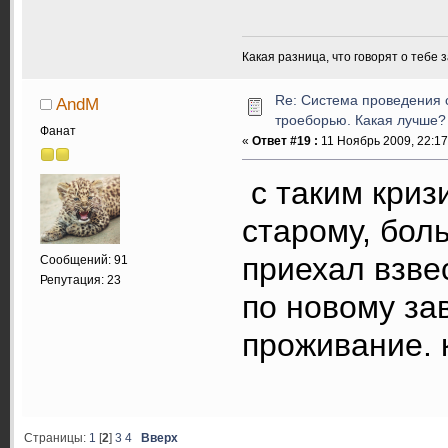
Какая разница, что говорят о тебе 
Re: Система проведения 
AndM
троеборью. Какая лучше?
Фанат
«
Ответ #19 :
11 Ноябрь 2009, 22:17
с таким криз
старому, бол
приехал взве
Сообщений: 91
Репутация: 23
по новому зав
проживание. 
Страницы:
1
[
2
]
3
4
Вверх