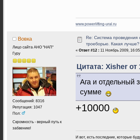
www.powerlifting-ural.ru
Re: Система проведения 
Вовка
троеборью. Какая лучше?
Лицо сайта АНО "НАП"
«
Ответ #12 :
11 Ноябрь 2009, 16:05
Гуру
Цитата: Xisher от
Ага и отдельный 
сумме
Сообщений: 8316
+10000
Репутация: 1047
Пол:
Скромность - верный путь к
забвению!
И вот, есть последние, которые бу