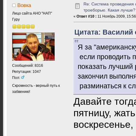
Re: Система проведения 
Вовка
троеборью. Какая лучше?
Лицо сайта АНО "НАП"
«
Ответ #10 :
11 Ноябрь 2009, 15:56
Гуру
Цитата: Василий о
Я за "американск
если проводить п
показать лучший 
Сообщений: 8316
Репутация: 1047
закончил выполня
Пол:
разминаться к с
Скромность - верный путь к
забвению!
Давайте тогда
пятницу, жать
воскресенье,