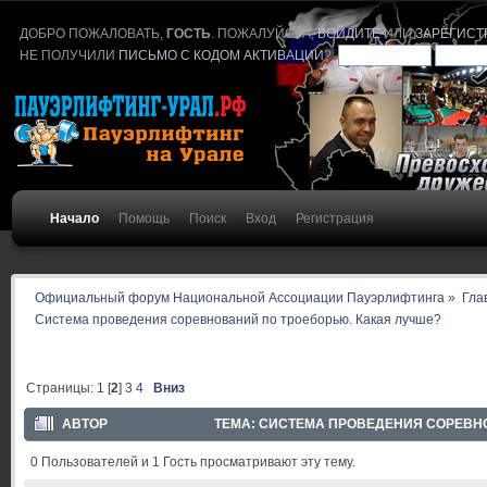
ДОБРО ПОЖАЛОВАТЬ,
ГОСТЬ
. ПОЖАЛУЙСТА,
ВОЙДИТЕ
ИЛИ
ЗАРЕГИСТ
НЕ ПОЛУЧИЛИ
ПИСЬМО С КОДОМ АКТИВАЦИИ
?
Начало
Помощь
Поиск
Вход
Регистрация
Официальный форум Национальной Ассоциации Пауэрлифтинга
»
Гла
Система проведения соревнований по троеборью. Какая лучше?
Страницы:
1
[
2
]
3
4
Вниз
АВТОР
ТЕМА: СИСТЕМА ПРОВЕДЕНИЯ СОРЕВНОВ
0 Пользователей и 1 Гость просматривают эту тему.