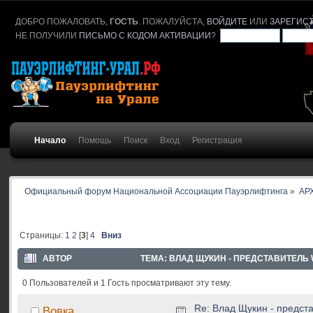
ДОБРО ПОЖАЛОВАТЬ,
ГОСТЬ
. ПОЖАЛУЙСТА,
ВОЙДИТЕ
ИЛИ
ЗАРЕГИС
НЕ ПОЛУЧИЛИ
ПИСЬМО С КОДОМ АКТИВАЦИИ
?
Начало
Помощь
Поиск
Вход
Регистрация
Официальный форум Национальной Ассоциации Пауэрлифтинга
»
АР
Страницы:
1
2
[
3
]
4
Вниз
АВТОР
ТЕМА: ВЛАД ЩУКИН - ПРЕДСТАВИТЕЛЬ 
0 Пользователей и 1 Гость просматривают эту тему.
Re: Влад Щукин - предс
Вовка