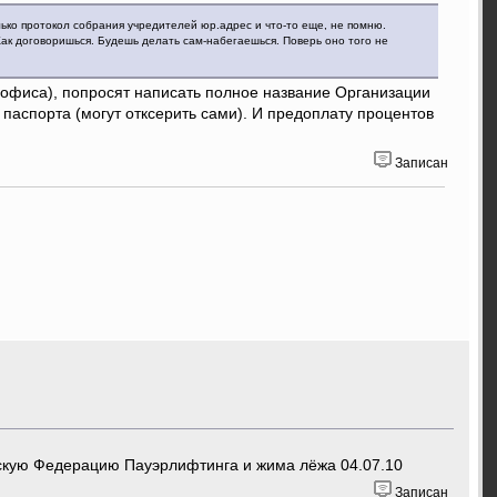
ко протокол собрания учредителей юр.адрес и что-то еще, не помню.
Как договоришься. Будешь делать сам-набегаешься. Поверь оно того не
о офиса), попросят написать полное название Организации
аспорта (могут отксерить сами). И предоплату процентов
Записан
скую Федерацию Пауэрлифтинга и жима лёжа 04.07.10
Записан