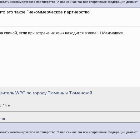
ровать некоммерческое партнерство. У нас сейчас так все спортивные федерации делают
что это такое "некоммерческое партнерство".
 за спиной, если при встрече их язык находится в жопе! Н.Маккиавели
тавитель WPC по городу Тюмень и Тюменской
5:44 »
:10
ровать некоммерческое партнерство. У нас сейчас так все спортивные федерации делают