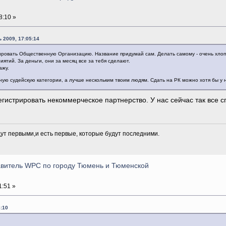
8:10 »
 2009, 17:05:14
рировать Общественную Организацию. Название придумай сам. Делать самому - очень хлоп
тий. За деньги, они за месяц все за тебя сделают.
ажу.
ную судейскую категории, а лучше нескольким твоим людям. Сдать на РК можно хотя бы у
егистрировать некоммерческое партнерство. У нас сейчас так все
дут первыми,и есть первые, которые будут последними.
тавитель WPC по городу Тюмень и Тюменской
1:51 »
:10