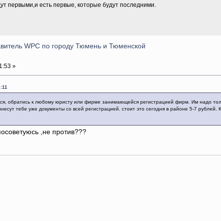
дут первыми,и есть первые, которые будут последними.
тавитель WPC по городу Тюмень и Тюменской
1:53 »
:11
ся, обратись к любому юристу или фирме занимающейся регистрацией фирм. Им надо толь
несут тебе уже документы со всей регистрацией. стоит это сегодня в районе 5-7 рублей. 
посоветуюсь ,не против???