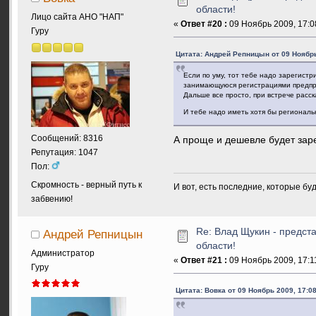
области!
Лицо сайта АНО "НАП"
«
Ответ #20 :
09 Ноябрь 2009, 17:0
Гуру
Цитата: Андрей Репницын от 09 Ноябрь
Если по уму, тот тебе надо зарегист
занимающуюся регистрациями предприя
Дальше все просто, при встрече расск
И тебе надо иметь хотя бы региональ
Сообщений: 8316
А проще и дешевле будет зар
Репутация: 1047
Пол:
Скромность - верный путь к
И вот, есть последние, которые бу
забвению!
Re: Влад Щукин - предс
Андрей Репницын
области!
Администратор
«
Ответ #21 :
09 Ноябрь 2009, 17:1
Гуру
Цитата: Вовка от 09 Ноябрь 2009, 17:08