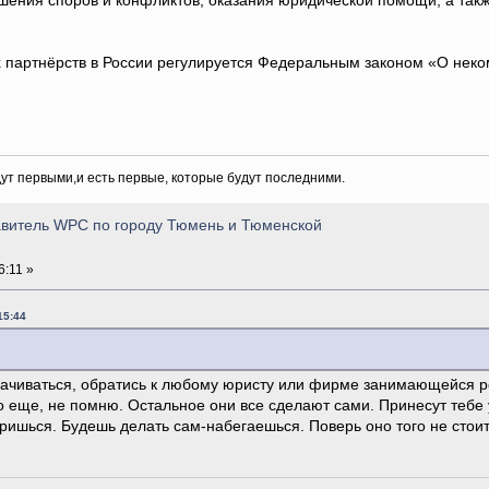
ешения споров и конфликтов, оказания юридической помощи, а так
 партнёрств в России регулируется Федеральным законом «О неко
дут первыми,и есть первые, которые будут последними.
тавитель WPC по городу Тюмень и Тюменской
6:11 »
15:44
рачиваться, обратись к любому юристу или фирме занимающейся р
о еще, не помню. Остальное они все сделают сами. Принесут тебе у
оришься. Будешь делать сам-набегаешься. Поверь оно того не стоит