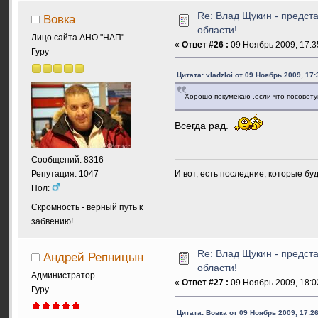
Re: Влад Щукин - предс
Вовка
области!
Лицо сайта АНО "НАП"
«
Ответ #26 :
09 Ноябрь 2009, 17:3
Гуру
Цитата: vladzloi от 09 Ноябрь 2009, 17:
Хорошо покумекаю ,если что посовету
Всегда рад.
Сообщений: 8316
И вот, есть последние, которые бу
Репутация: 1047
Пол:
Скромность - верный путь к
забвению!
Re: Влад Щукин - предс
Андрей Репницын
области!
Администратор
«
Ответ #27 :
09 Ноябрь 2009, 18:0
Гуру
Цитата: Вовка от 09 Ноябрь 2009, 17:26