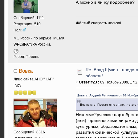
А можно в личку подробнее?
Сообщений: 1111
Жёлтый снег,есть нельзя!
Репутация: 510
Пол:
МС России по борьбе. МСМК
WPC/IPA/NPA России.
Город: Тюмень
Re: Влад Щукин - предс
Вовка
области!
Лицо сайта АНО "НАП"
«
Ответ #23 :
09 Ноябрь 2009, 17:2
Гуру
Цитата: Андрей Репницын от 09 Ноябрь
Возможно. Просто я не знаю, что это 
Некомме?рческое партнёрство
(или) юридическими лицами д
культурных, образовательных,
развития физической культуры
Сообщений: 8316