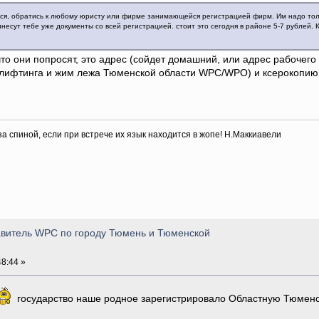
ся, обратись к любому юристу или фирме занимающейся регистрацией фирм. Им надо толь
несут тебе уже документы со всей регистрацией. стоит это сегодня в районе 5-7 рублей. 
то они попросят, это адрес (сойдет домашний, или адрес рабочег
лифтинга и жим лежа Тюменской области WPC/WPO) и ксерокопию п
 за спиной, если при встрече их язык находится в жопе! Н.Маккиавели
тавитель WPC по городу Тюмень и Тюменской
8:44 »
государство наше родное зарегистрировало Областную Тюмен