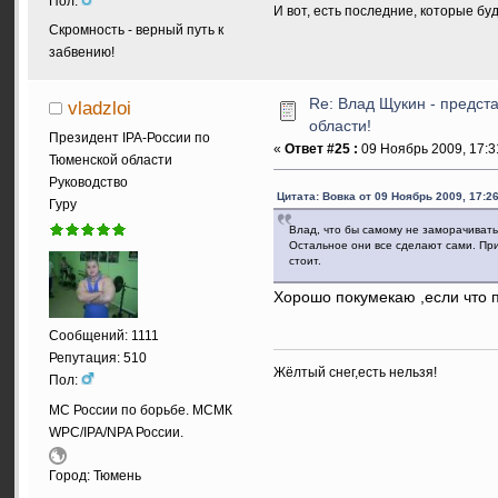
Пол:
И вот, есть последние, которые бу
Скромность - верный путь к
забвению!
Re: Влад Щукин - предс
vladzloi
области!
Президент IPA-России по
«
Ответ #25 :
09 Ноябрь 2009, 17:3
Тюменской области
Руководство
Цитата: Вовка от 09 Ноябрь 2009, 17:26
Гуру
Влад, что бы самому не заморачивать
Остальное они все сделают сами. При
стоит.
Хорошо покумекаю ,если что 
Сообщений: 1111
Репутация: 510
Жёлтый снег,есть нельзя!
Пол:
МС России по борьбе. МСМК
WPC/IPA/NPA России.
Город: Тюмень