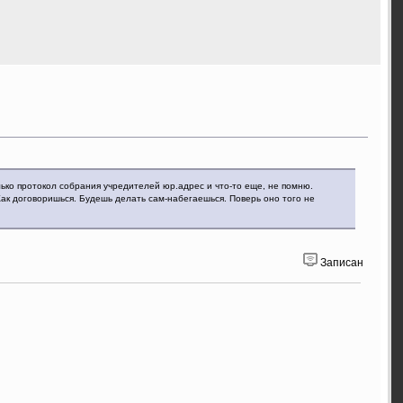
ко протокол собрания учредителей юр.адрес и что-то еще, не помню.
Как договоришься. Будешь делать сам-набегаешься. Поверь оно того не
Записан