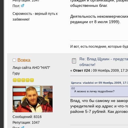
граждан и организаций, разр
Репутация: 1047
общественных благ.
Пол:
Скромность - верный путь к
Деятельность некоммерческих
забвению!
редакции от 8 июля 1999).
И вот, есть последние, которые бу
Re: Влад Щукин - предс
Вовка
области!
Лицо сайта АНО "НАП"
«
Ответ #24 :
09 Ноябрь 2009, 17:2
Гуру
Цитата: vladzloi от 09 Ноябрь 2009, 17:
А можно в личку подробнее?
Влад, что бы самому не замо
учредителей юр.адрес и что-т
районе 5-7 рублей. Как догов
Сообщений: 8316
Репутация: 1047