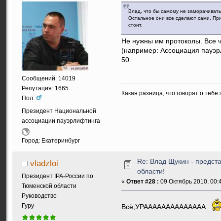
Влад, что бы самому не заморачивать
Остальное они все сделают сами. При
стоит.
Не нужны им протоколы. Все ч
(например: Ассоциация пауэр
50.
Сообщений: 14019
Репутация: 1665
Какая разница, что говорят о тебе
Пол:
Президент Национальной
ассоциации пауэрлифтинга
Город: Екатеринбург
Re: Влад Щукин - предс
vladzloi
области!
Президент IPA-России по
«
Ответ #28 :
09 Октябрь 2010, 00:4
Тюменской области
Руководство
Гуру
Всё,УРАААААААААААААА