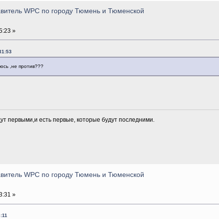
тавитель WPC по городу Тюмень и Тюменской
5:23 »
31:53
юсь ,не против???
дут первыми,и есть первые, которые будут последними.
тавитель WPC по городу Тюмень и Тюменской
3:31 »
:11