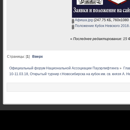
Афиша.jpg
(247.75 КБ, 760x1080 
Положение Кубок Невского 2018.
«
Последнее редактирование: 15 Фе
Страницы: [
1
]
Вверх
Официальный форум Национальной Ассоциации Пауэрлифтинга
»
Гла
10-11.03.18, Открытый турнир г.Новосибирска на кубок им. св. князя А. Н