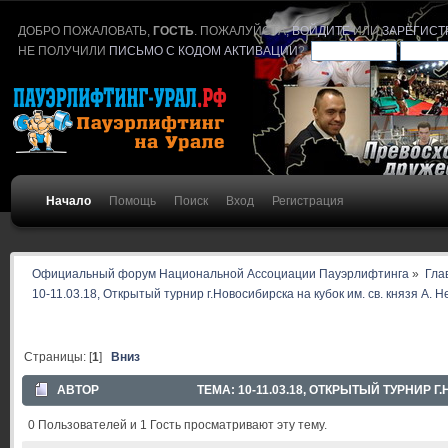
ДОБРО ПОЖАЛОВАТЬ,
ГОСТЬ
. ПОЖАЛУЙСТА,
ВОЙДИТЕ
ИЛИ
ЗАРЕГИСТ
НЕ ПОЛУЧИЛИ
ПИСЬМО С КОДОМ АКТИВАЦИИ
?
Начало
Помощь
Поиск
Вход
Регистрация
Официальный форум Национальной Ассоциации Пауэрлифтинга
»
Гла
10-11.03.18, Открытый турнир г.Новосибирска на кубок им. св. князя А. Н
Страницы: [
1
]
Вниз
АВТОР
ТЕМА: 10-11.03.18, ОТКРЫТЫЙ ТУРНИР 
0 Пользователей и 1 Гость просматривают эту тему.