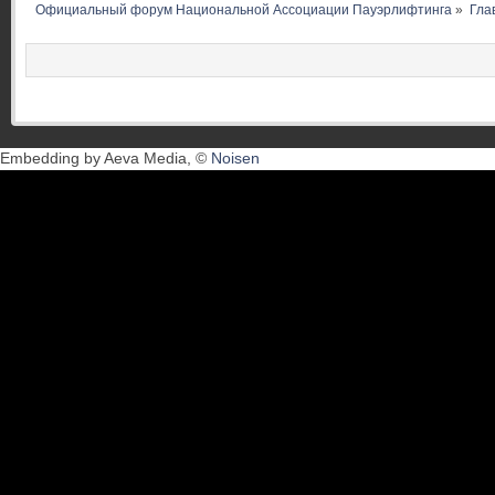
Официальный форум Национальной Ассоциации Пауэрлифтинга
»
Гла
Embedding by Aeva Media, ©
Noisen