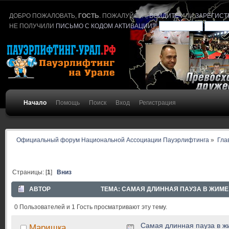
ДОБРО ПОЖАЛОВАТЬ,
ГОСТЬ
. ПОЖАЛУЙСТА,
ВОЙДИТЕ
ИЛИ
ЗАРЕГИСТ
НЕ ПОЛУЧИЛИ
ПИСЬМО С КОДОМ АКТИВАЦИИ
?
Начало
Помощь
Поиск
Вход
Регистрация
Официальный форум Национальной Ассоциации Пауэрлифтинга
»
Гла
Страницы: [
1
]
Вниз
АВТОР
ТЕМА: САМАЯ ДЛИННАЯ ПАУЗА В ЖИМЕ 
0 Пользователей и 1 Гость просматривают эту тему.
Самая длинная пауза в ж
Маришка