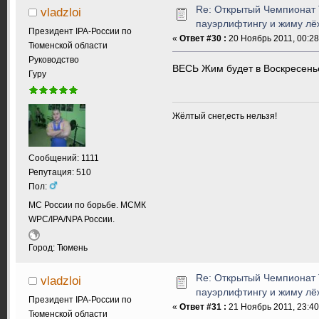
Re: Открытый Чемпионат 
vladzloi
пауэрлифтингу и жиму лёж
Президент IPA-России по
«
Ответ #30 :
20 Ноябрь 2011, 00:28
Тюменской области
Руководство
ВЕСЬ Жим будет в Воскресенье
Гуру
Жёлтый снег,есть нельзя!
Сообщений: 1111
Репутация: 510
Пол:
МС России по борьбе. МСМК
WPC/IPA/NPA России.
Город: Тюмень
Re: Открытый Чемпионат 
vladzloi
пауэрлифтингу и жиму лёж
Президент IPA-России по
«
Ответ #31 :
21 Ноябрь 2011, 23:40
Тюменской области