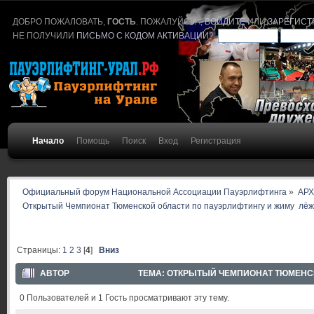
ДОБРО ПОЖАЛОВАТЬ,
ГОСТЬ
. ПОЖАЛУЙСТА,
ВОЙДИТЕ
ИЛИ
ЗАРЕГИСТ
НЕ ПОЛУЧИЛИ
ПИСЬМО С КОДОМ АКТИВАЦИИ
?
Начало
Помощь
Поиск
Вход
Регистрация
Официальный форум Национальной Ассоциации Пауэрлифтинга
»
АР
Открытый Чемпионат Тюменской области по пауэрлифтингу и жиму  лёжа.
Страницы:
1
2
3
[
4
]
Вниз
АВТОР
ТЕМА: ОТКРЫТЫЙ ЧЕМПИОНАТ ТЮМЕНСКО
72755 РАЗ)
0 Пользователей и 1 Гость просматривают эту тему.