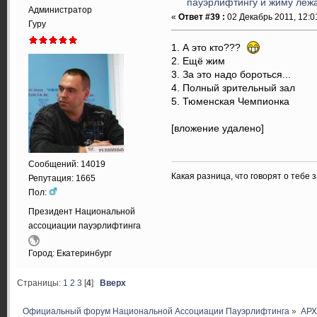
пауэрлифтингу и жиму лёжа.
Администратор
«
Ответ #39 :
02 Декабрь 2011, 12:0
Гуру
1. А это кто???
2. Ещё жим
3. За это надо бороться...
4. Полный зрительный зал
5. Тюменская Чемпионка
[вложение удалено]
Сообщений: 14019
Какая разница, что говорят о тебе 
Репутация: 1665
Пол:
Президент Национальной
ассоциации пауэрлифтинга
Город: Екатеринбург
Страницы:
1
2
3
[
4
]
Вверх
Официальный форум Национальной Ассоциации Пауэрлифтинга
»
АР