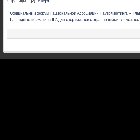
Страницы:
1
[
2
]
Вверх
Официальный форум Национальной Ассоциации Пауэрлифтинга
»
Гла
Разрядные нормативы IPA для спортсменов с огранченными возможнос