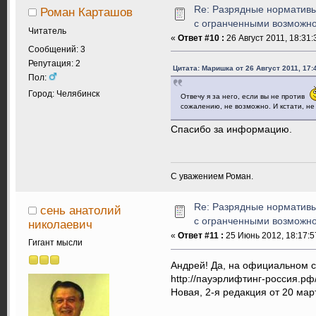
Re: Разрядные нормативы
Роман Карташов
с огранченными возможн
Читатель
«
Ответ #10 :
26 Август 2011, 18:31:
Сообщений: 3
Репутация: 2
Цитата: Маришка от 26 Август 2011, 17:
Пол:
Город: Челябинск
Отвечу я за него, если вы не против
сожалению, не возможно. И кстати, не 
Спасибо за информацию.
С уважением Роман.
Re: Разрядные нормативы
сень анатолий
с огранченными возможн
николаевич
«
Ответ #11 :
25 Июнь 2012, 18:17:5
Гигант мысли
Андрей! Да, на официальном с
http://пауэрлифтинг-россия.рф/U
Новая, 2-я редакция от 20 март