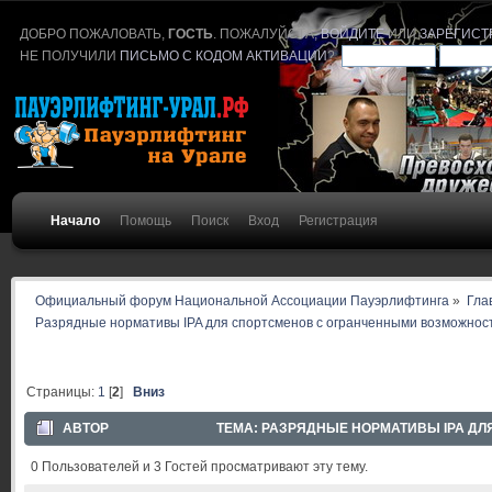
ДОБРО ПОЖАЛОВАТЬ,
ГОСТЬ
. ПОЖАЛУЙСТА,
ВОЙДИТЕ
ИЛИ
ЗАРЕГИСТ
НЕ ПОЛУЧИЛИ
ПИСЬМО С КОДОМ АКТИВАЦИИ
?
Начало
Помощь
Поиск
Вход
Регистрация
Официальный форум Национальной Ассоциации Пауэрлифтинга
»
Гла
Разрядные нормативы IPA для спортсменов с огранченными возможнос
Страницы:
1
[
2
]
Вниз
АВТОР
ТЕМА: РАЗРЯДНЫЕ НОРМАТИВЫ IPA ДЛ
0 Пользователей и 3 Гостей просматривают эту тему.