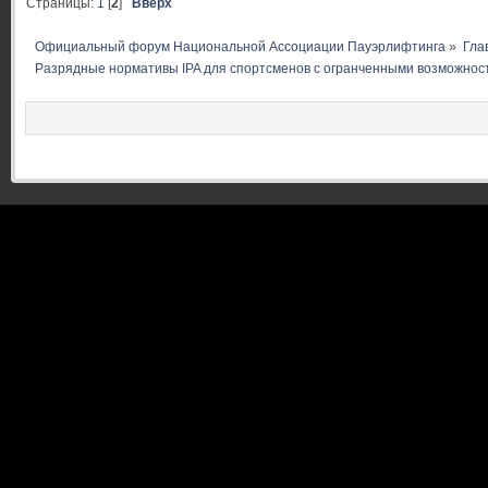
Страницы:
1
[
2
]
Вверх
Официальный форум Национальной Ассоциации Пауэрлифтинга
»
Гла
Разрядные нормативы IPA для спортсменов с огранченными возможнос