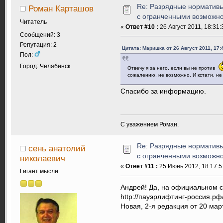
Re: Разрядные нормативы
Роман Карташов
с огранченными возможн
Читатель
«
Ответ #10 :
26 Август 2011, 18:31:
Сообщений: 3
Репутация: 2
Цитата: Маришка от 26 Август 2011, 17:
Пол:
Город: Челябинск
Отвечу я за него, если вы не против
сожалению, не возможно. И кстати, не 
Спасибо за информацию.
С уважением Роман.
Re: Разрядные нормативы
сень анатолий
с огранченными возможн
николаевич
«
Ответ #11 :
25 Июнь 2012, 18:17:5
Гигант мысли
Андрей! Да, на официальном с
http://пауэрлифтинг-россия.рф/U
Новая, 2-я редакция от 20 март