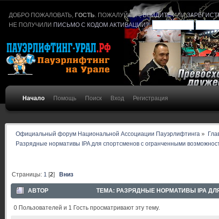
ДОБРО ПОЖАЛОВАТЬ,
ГОСТЬ
. ПОЖАЛУЙСТА,
ВОЙДИТЕ
ИЛИ
ЗАРЕГИСТ
НЕ ПОЛУЧИЛИ
ПИСЬМО С КОДОМ АКТИВАЦИИ
?
Начало
Помощь
Поиск
Вход
Регистрация
Официальный форум Национальной Ассоциации Пауэрлифтинга
»
Гла
Разрядные нормативы IPA для спортсменов с огранченными возможнос
Страницы:
1
[
2
]
Вниз
АВТОР
ТЕМА: РАЗРЯДНЫЕ НОРМАТИВЫ IPA ДЛ
0 Пользователей и 1 Гость просматривают эту тему.