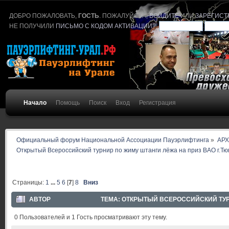
ДОБРО ПОЖАЛОВАТЬ,
ГОСТЬ
. ПОЖАЛУЙСТА,
ВОЙДИТЕ
ИЛИ
ЗАРЕГИСТ
НЕ ПОЛУЧИЛИ
ПИСЬМО С КОДОМ АКТИВАЦИИ
?
Начало
Помощь
Поиск
Вход
Регистрация
Официальный форум Национальной Ассоциации Пауэрлифтинга
»
АР
Открытый Всероссийский турнир по жиму штанги лёжа на приз ВАО г.Т
Страницы:
1
...
5
6
[
7
]
8
Вниз
АВТОР
ТЕМА: ОТКРЫТЫЙ ВСЕРОССИЙСКИЙ ТУРН
0 Пользователей и 1 Гость просматривают эту тему.