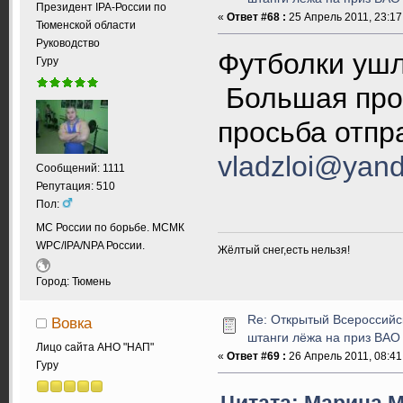
Президент IPA-России по
«
Ответ #68 :
25 Апрель 2011, 23:17
Тюменской области
Руководство
Футболки ушл
Гуру
Большая прос
просьба отпр
vladzloi@yand
Сообщений: 1111
Репутация: 510
Пол:
МС России по борьбе. МСМК
WPC/IPA/NPA России.
Жёлтый снег,есть нельзя!
Город: Тюмень
Re: Открытый Всероссийс
Вовка
штанги лёжа на приз ВАО
Лицо сайта АНО "НАП"
«
Ответ #69 :
26 Апрель 2011, 08:41
Гуру
Цитата: Марина М