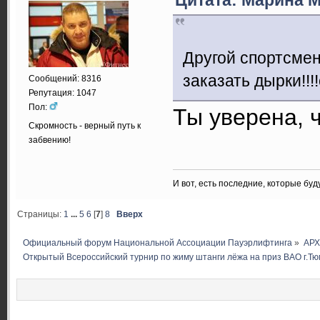
Другой спортсмен
заказать дырки!!!
Сообщений: 8316
Репутация: 1047
Пол:
Ты уверена, ч
Скромность - верный путь к
забвению!
И вот, есть последние, которые бу
Страницы:
1
...
5
6
[
7
]
8
Вверх
Официальный форум Национальной Ассоциации Пауэрлифтинга
»
АР
Открытый Всероссийский турнир по жиму штанги лёжа на приз ВАО г.Т