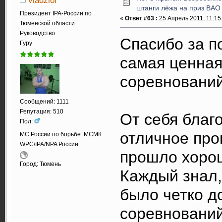
vladzloi
штанги лёжа на приз ВАО
Президент IPA-России по
«
Ответ #63 :
25 Апрель 2011, 11:15
Тюменской области
Руководство
Спасибо за п
Гуру
самая ценная
соревнований
Сообщений: 1111
Репутация: 510
От себя благ
Пол:
отличное про
МС России по борьбе. МСМК
WPC/IPA/NPA России.
прошло хоро
Город: Тюмень
Каждый знал, 
было четко д
соревновани