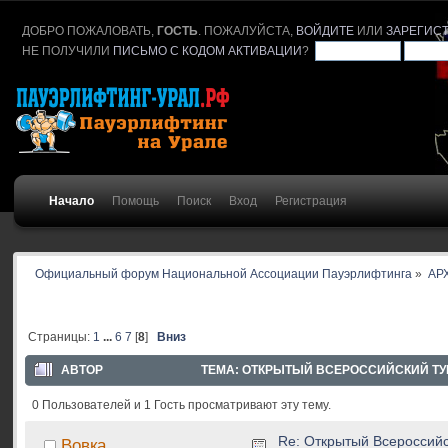
ДОБРО ПОЖАЛОВАТЬ,
ГОСТЬ
. ПОЖАЛУЙСТА,
ВОЙДИТЕ
ИЛИ
ЗАРЕГИС
НЕ ПОЛУЧИЛИ
ПИСЬМО С КОДОМ АКТИВАЦИИ
?
Начало
Помощь
Поиск
Вход
Регистрация
Официальный форум Национальной Ассоциации Пауэрлифтинга
»
АР
Страницы:
1
...
6
7
[
8
]
Вниз
АВТОР
ТЕМА: ОТКРЫТЫЙ ВСЕРОССИЙСКИЙ ТУР
0 Пользователей и 1 Гость просматривают эту тему.
Re: Открытый Всероссийс
Вовка