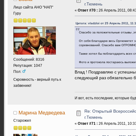
г.Тюмень
Лицо сайта АНО "НАП"
«
Ответ #70 :
26 Апрель 2011, 08:43
Гуру
Цитата: vladzloi от 25 Апрель 2011, 11:
Спасибо за положительные отзывы ,эт
От себя благодарю весь Оргкомитет з
соревнований. Спасибо вам ОГРОМНО
Также хотел бы поблагодарить всех с
Сообщений: 8316
Фото и протокола постараюсь выложит
Репутация: 1047
Пол:
Влад ! Поздравляю с успешны
следующий раз обязательно бу
Скромность - верный путь к
забвению!
И вот, есть последние, которые бу
Re: Открытый Всероссийс
Марина Медведева
г.Тюмень
Старожил
«
Ответ #71 :
26 Апрель 2011, 10:33