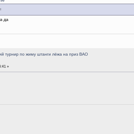
:00
!
а да
ий турнир по жиму штанги лёжа на приз ВАО
:41 »