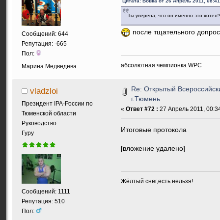
Цитата: Вовка от 26 Апрель 2011, 08:41
Ты уверена, что он именно это хотел?
после тщательного допрос
Сообщений: 644
Репутация: -665
Пол:
абсолютная чемпионка WPC
Марина Медведева
Re: Открытый Всероссийск
vladzloi
г.Тюмень
Президент IPA-России по
«
Ответ #72 :
27 Апрель 2011, 00:34
Тюменской области
Руководство
Итоговые протокола
Гуру
[вложение удалено]
Жёлтый снег,есть нельзя!
Сообщений: 1111
Репутация: 510
Пол: