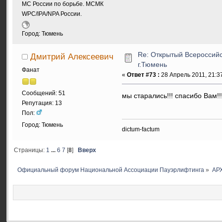
МС России по борьбе. МСМК
WPC/IPA/NPA России.
Город: Тюмень
Re: Открытый Всероссийс
Дмитрий Алексеевич
г.Тюмень
Фанат
«
Ответ #73 :
28 Апрель 2011, 21:37
Сообщений: 51
мы старались!!! спасибо Вам!!
Репутация: 13
Пол:
Город: Тюмень
dictum-factum
Страницы:
1
...
6
7
[
8
]
Вверх
Официальный форум Национальной Ассоциации Пауэрлифтинга
»
АР