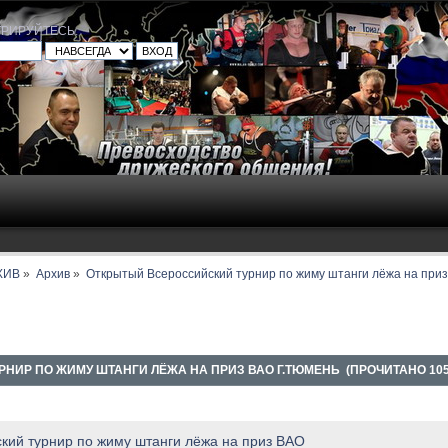
ТРИРУЙТЕСЬ
.
ХИВ
»
Архив
»
Открытый Всероссийский турнир по жиму штанги лёжа на приз
НИР ПО ЖИМУ ШТАНГИ ЛЁЖА НА ПРИЗ ВАО Г.ТЮМЕНЬ (ПРОЧИТАНО 105
кий турнир по жиму штанги лёжа на приз ВАО