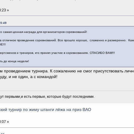
:23 »
15:49
о самая ценная награда для организаторов соревнований!
а отличное проведение соревнований. Все прошло хорошо, слаженно и размеренно. Кажды
Е!!!
портсменов и тренеров, кто принял участие в соревнованиях. СПАСИБО ВАМ!!!
ь до конца недели!
м проведением турнира. К сожалению не смог присутствовать личн
ду, и не один, а с командой!
дут первыми,и есть первые, которые будут последними.
кий турнир по жиму штанги лёжа на приз ВАО
:07 »