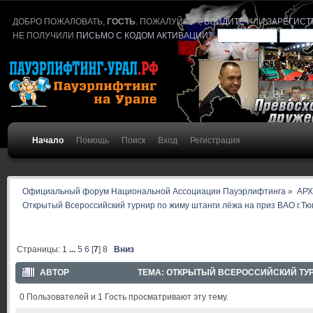
ДОБРО ПОЖАЛОВАТЬ,
ГОСТЬ
. ПОЖАЛУЙСТА,
ВОЙДИТЕ
ИЛИ
ЗАРЕГИСТ
НЕ ПОЛУЧИЛИ
ПИСЬМО С КОДОМ АКТИВАЦИИ
?
Начало
Помощь
Поиск
Вход
Регистрация
Официальный форум Национальной Ассоциации Пауэрлифтинга
»
АР
Открытый Всероссийский турнир по жиму штанги лёжа на приз ВАО г.Т
Страницы:
1
...
5
6
[
7
]
8
Вниз
АВТОР
ТЕМА: ОТКРЫТЫЙ ВСЕРОССИЙСКИЙ ТУРН
0 Пользователей и 1 Гость просматривают эту тему.