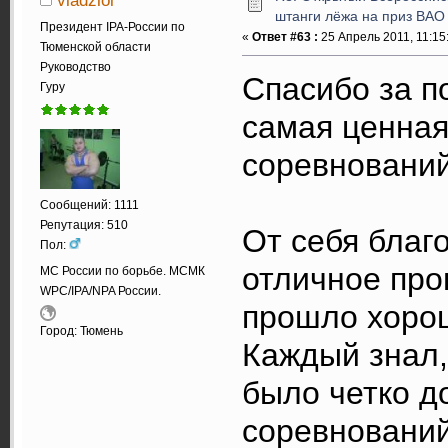
vladzloi
штанги лёжа на приз ВАО
Президент IPA-России по
«
Ответ #63 :
25 Апрель 2011, 11:15
Тюменской области
Руководство
Спасибо за п
Гуру
самая ценная
соревнований
Сообщений: 1111
Репутация: 510
От себя благ
Пол:
отличное про
МС России по борьбе. МСМК
WPC/IPA/NPA России.
прошло хоро
Город: Тюмень
Каждый знал, 
было четко д
соревновани