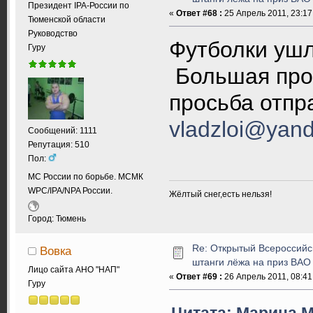
Президент IPA-России по
«
Ответ #68 :
25 Апрель 2011, 23:17
Тюменской области
Руководство
Футболки ушл
Гуру
Большая прос
просьба отпр
vladzloi@yand
Сообщений: 1111
Репутация: 510
Пол:
МС России по борьбе. МСМК
WPC/IPA/NPA России.
Жёлтый снег,есть нельзя!
Город: Тюмень
Re: Открытый Всероссийс
Вовка
штанги лёжа на приз ВАО
Лицо сайта АНО "НАП"
«
Ответ #69 :
26 Апрель 2011, 08:41
Гуру
Цитата: Марина М