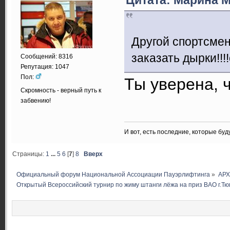
Другой спортсмен
заказать дырки!!!
Сообщений: 8316
Репутация: 1047
Пол:
Ты уверена, ч
Скромность - верный путь к
забвению!
И вот, есть последние, которые бу
Страницы:
1
...
5
6
[
7
]
8
Вверх
Официальный форум Национальной Ассоциации Пауэрлифтинга
»
АР
Открытый Всероссийский турнир по жиму штанги лёжа на приз ВАО г.Т