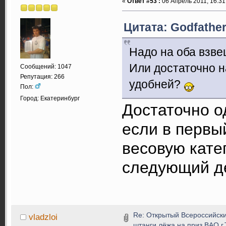
«
Ответ #53 :
06 Апрель 2011, 16:31
Цитата: Godfather
Надо на оба взве
Или достаточно н
Сообщений: 1047
Репутация: 266
удобней?
Пол:
Город: Екатеринбург
Достаточно о
если в первы
весовую кате
следующий де
Re: Открытый Всероссийски
vladzloi
штанги лёжа на приз ВАО г