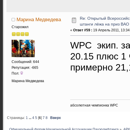
Re: Открытый Всероссийс
Марина Медведева
штанги лёжа на приз ВАО
Старожил
«
Ответ #59 :
19 Апрель 2011, 13:34
WPC экип. за
20.15 плюс 1 
Сообщений: 644
примерно 21,
Репутация: -665
Пол:
Марина Медведева
абсолютная чемпионка WPC
Страницы:
1
...
4
5
[
6
]
7
8
Вверх
Официальный форум Национальной Ассоциации Пауэрлифтинга
»
АР