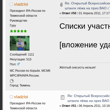
Re: Открытый Всероссийски
vladzloi
штанги лёжа на приз ВАО г
Президент IPA-России по
«
Ответ #50 :
01 Апрель 2011, 17:17
Тюменской области
Руководство
Списки участ
Гуру
[вложение уд
Сообщений: 1111
Репутация: 510
Пол:
Жёлтый снег,есть нельзя!
МС России по борьбе. МСМК
WPC/IPA/NPA России.
Город: Тюмень
Re: Открытый Всероссийс
vladzloi
штанги лёжа на приз ВАО
Президент IPA-России по
«
Ответ #51 :
06 Апрель 2011, 10:18
Тюменской области