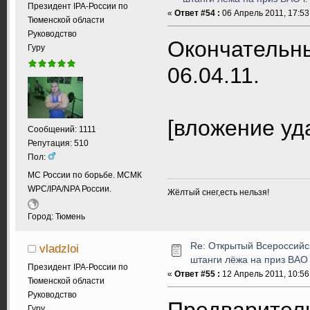
Президент IPA-России по
«
Ответ #54 :
06 Апрель 2011, 17:53
Тюменской области
Руководство
Окончательны
Гуру
06.04.11.
[вложение уд
Сообщений: 1111
Репутация: 510
Пол:
МС России по борьбе. МСМК
WPC/IPA/NPA России.
Жёлтый снег,есть нельзя!
Город: Тюмень
Re: Открытый Всероссийс
vladzloi
штанги лёжа на приз ВАО
Президент IPA-России по
«
Ответ #55 :
12 Апрель 2011, 10:56
Тюменской области
Руководство
Предварител
Гуру