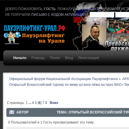
ДОБРО ПОЖАЛОВАТЬ,
ГОСТЬ
. ПОЖАЛУЙСТА,
ВОЙДИТЕ
ИЛИ
ЗАРЕГИСТ
НЕ ПОЛУЧИЛИ
ПИСЬМО С КОДОМ АКТИВАЦИИ
?
Начало
Помощь
Поиск
Вход
Регистрация
Официальный форум Национальной Ассоциации Пауэрлифтинга
»
АР
Открытый Всероссийский турнир по жиму штанги лёжа на приз ВАО г.Т
Страницы:
1
...
4
5
[
6
]
7
8
Вниз
АВТОР
ТЕМА: ОТКРЫТЫЙ ВСЕРОССИЙСКИЙ ТУРН
0 Пользователей и 1 Гость просматривают эту тему.