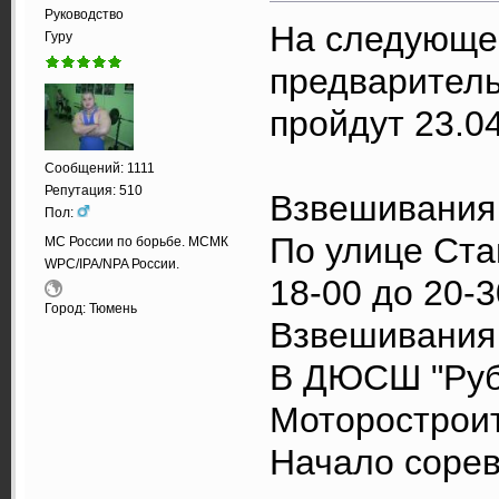
Руководство
На следующей
Гуру
предварител
пройдут 23.0
Сообщений: 1111
Репутация: 510
Взвешивания 
Пол:
По улице Ста
МС России по борьбе. МСМК
WPC/IPA/NPA России.
18-00 до 20-3
Город: Тюмень
Взвешивания 
В ДЮСШ "Руби
Моторостроит
Начало сорев