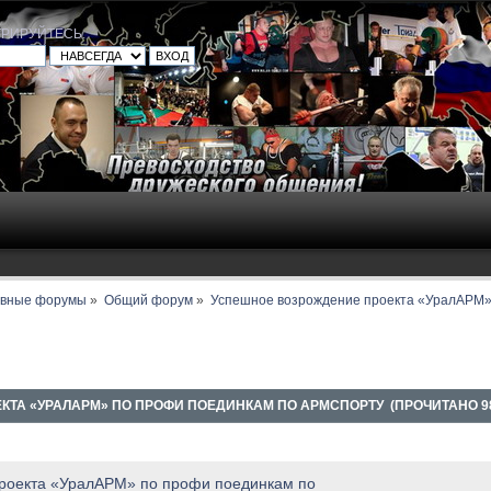
ТРИРУЙТЕСЬ
.
авные форумы
»
Общий форум
»
Успешное возрождение проекта «УралАРМ»
ТА «УРАЛАРМ» ПО ПРОФИ ПОЕДИНКАМ ПО АРМСПОРТУ (ПРОЧИТАНО 98
роекта «УралАРМ» по профи поединкам по