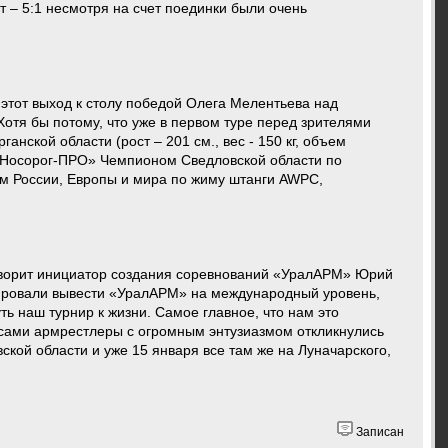
чет – 5:1 несмотря на счет поединки были очень
тот выход к столу победой Олега Мелентьева над
отя бы потому, что уже в первом туре перед зрителями
ской области (рост – 201 см., вес - 150 кг, объем
 «Носорог-ПРО» Чемпионом Сведловской области по
м России, Европы и мира по жиму штанги AWPC,
 говорит инициатор создания соревнований «УралАРМ» Юрий
нировали вывести «УралАРМ» на международный уровень,
ь наш турнир к жизни. Самое главное, что нам это
 сами армрестлеры с огромным энтузиазмом откликнулись
кой области и уже 15 января все там же на Луначарского,
Записан