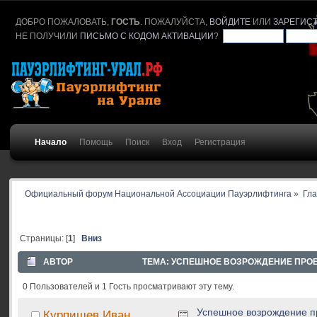
ДОБРО ПОЖАЛОВАТЬ,
ГОСТЬ
. ПОЖАЛУЙСТА,
ВОЙДИТЕ
ИЛИ
ЗАРЕГИС
НЕ ПОЛУЧИЛИ
ПИСЬМО С КОДОМ АКТИВАЦИИ
?
Начало
Помощь
Поиск
Вход
Регистрация
Официальный форум Национальной Ассоциации Пауэрлифтинга
»
Гл
Страницы: [
1
]
Вниз
АВТОР
ТЕМА: УСПЕШНОЕ ВОЗРОЖДЕНИЕ ПРОЕК
0 Пользователей и 1 Гость просматривают эту тему.
Успешное возрождение п
Курпишев Иван