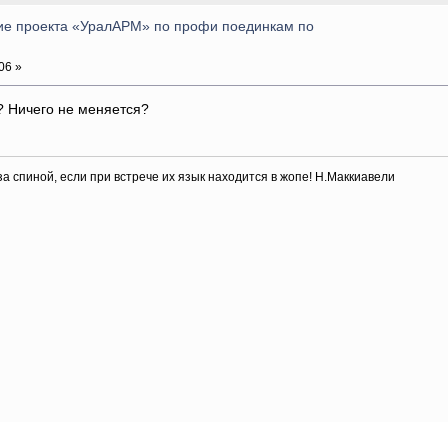
ие проекта «УралАРМ» по профи поединкам по
06 »
? Ничего не меняется?
 за спиной, если при встрече их язык находится в жопе! Н.Маккиавели