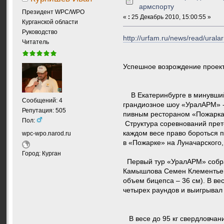
армспорту
Президент WPC/WPO
«
:
25 Декабрь 2010, 15:00:55 »
Курганской области
Руководство
http://urfam.ru/news/read/ural
Читатель
Успешное возрождение проек
В Екатеринбурге в минувший 
Сообщений: 4
грандиозное шоу «УралАРМ» -
Репутация: 505
пивным рестораном «Пожарка
Пол:
Структура соревнований прете
каждом весе право бороться п
wpc-wpo.narod.ru
в «Пожарке» на Луначарского,
Город: Курган
Первый тур «УралАРМ» собрал
Камышлова Семен Клементьев (р
объем бицепса – 36 см). В ве
четырех раундов и выигрывал
В весе до 95 кг свердловчанин