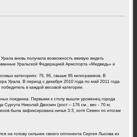
 Урала вновь получила возможность вживую видеть
зованные Уральской Федерацией Армспорта «Медведь» и
овых категориях: 75, 95, свыше 95 килограммов. В
ера Урала. В период с декабря 2010 года по май 2011 года
 победитель в каждой весовой категории.
ных поединка. Первыми к столу вышли уроженец города
Сургута Николай Двоскин (рост – 176 см., вес - 70 кг,
менов была зафиксирована ничья 3:3, хотя Семен по итогам
ался на голову сильнее своего оппонента Сергея Лысова из