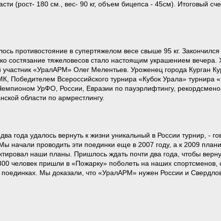
асти (рост- 180 см., вес- 90 кг, объем бицепса - 45см). Итоговый с
 противостояние в супертяжелом весе свыше 95 кг. Закончился э
ко состязание тяжеловесов стало настоящим украшением вечера. Х
участник «УралАРМ» Олег Мелентьев. Уроженец города Курган Курган
МК, Победителем Всероссийского турнира «Кубок Урала» турнира
Чемпионом УрФО, России, Евразии по пауэрлифтингу, рекордсмено
ской области по армрестлингу.
два года удалось вернуть к жизни уникальный в России турнир, -
Мы начали проводить эти поединки еще в 2007 году, а к 2009 пла
тировал наши планы. Пришлось ждать почти два года, чтобы вернут
 300 человек пришли в «Пожарку» поболеть на наших спортсменов,
 поединках. Мы доказали, что «УралАРМ» нужен России и Свердловс