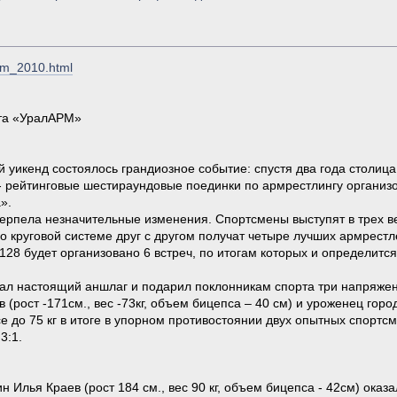
arm_2010.html
та «УралАРМ»
уикенд состоялось грандиозное событие: спустя два года столица
 рейтинговые шестираундовые поединки по армрестлингу органи
».
рпела незначительные изменения. Спортсмены выступят в трех вес
о круговой системе друг с другом получат четыре лучших армрестл
128 будет организовано 6 встреч, по итогам которых и определится
 настоящий аншлаг и подарил поклонникам спорта три напряжен
ост -171см., вес -73кг, объем бицепса – 40 см) и уроженец города 
се до 75 кг в итоге в упорном противостоянии двух опытных спортс
 3:1.
 Илья Краев (рост 184 см., вес 90 кг, объем бицепса - 42см) оказ