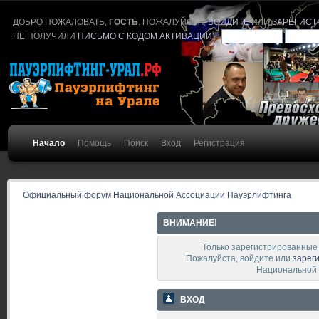
ДОБРО ПОЖАЛОВАТЬ,
ГОСТЬ
. ПОЖАЛУЙСТА,
ВОЙДИТЕ
ИЛИ
ЗАРЕГИСТ
НЕ ПОЛУЧИЛИ
ПИСЬМО С КОДОМ АКТИВАЦИИ
?
Начало
Помощь
Поиск
Вход
Регистрация
Официальный форум Национальной Ассоциации Пауэрлифтинга
ВНИМАНИЕ!
Только зарегистрированные 
Пожалуйста, войдите или
зарег
Национальной 
ВХОД