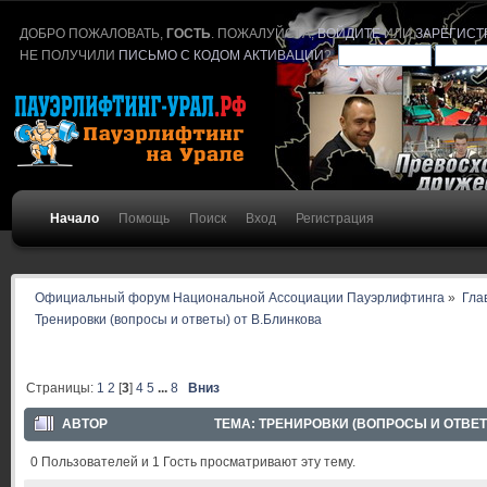
ДОБРО ПОЖАЛОВАТЬ,
ГОСТЬ
. ПОЖАЛУЙСТА,
ВОЙДИТЕ
ИЛИ
ЗАРЕГИСТ
НЕ ПОЛУЧИЛИ
ПИСЬМО С КОДОМ АКТИВАЦИИ
?
Начало
Помощь
Поиск
Вход
Регистрация
Официальный форум Национальной Ассоциации Пауэрлифтинга
»
Гла
Тренировки (вопросы и ответы) от В.Блинкова
Страницы:
1
2
[
3
]
4
5
...
8
Вниз
АВТОР
ТЕМА: ТРЕНИРОВКИ (ВОПРОСЫ И ОТВЕТЫ
0 Пользователей и 1 Гость просматривают эту тему.