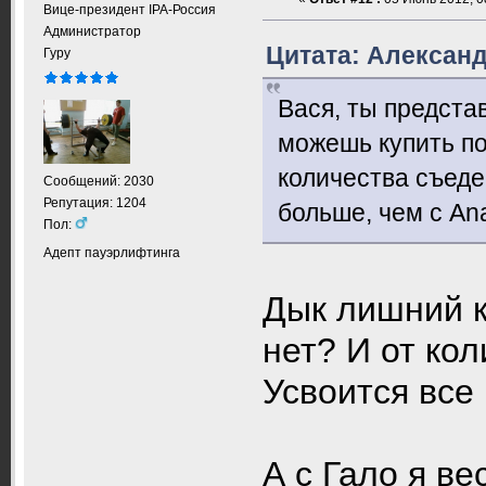
Вице-президент IPA-Россия
Администратор
Цитата: Александ
Гуру
Вася, ты предста
можешь купить по 
количества съеде
Сообщений: 2030
Репутация: 1204
больше, чем с Ana
Пол:
Адепт пауэрлифтинга
Дык лишний к
нет? И от кол
Усвоится все
А с Гало я ве