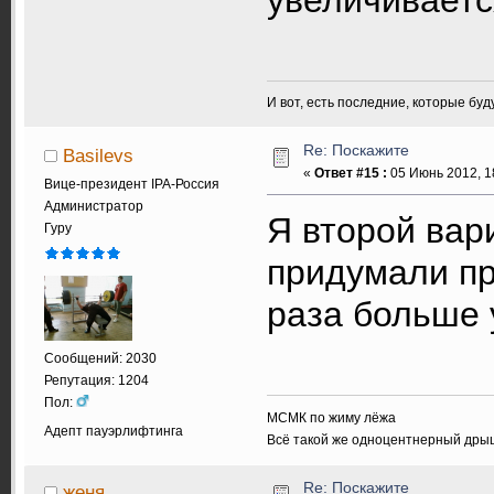
И вот, есть последние, которые бу
Re: Поскажите
Basilevs
«
Ответ #15 :
05 Июнь 2012, 1
Вице-президент IPA-Россия
Администратор
Я второй вар
Гуру
придумали пр
раза больше 
Сообщений: 2030
Репутация: 1204
Пол:
МСМК по жиму лёжа
Адепт пауэрлифтинга
Всё такой же одноцентнерный дры
Re: Поскажите
женя