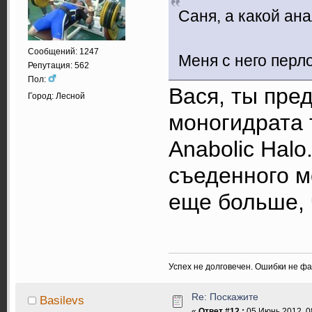
Саня, а какой ана
Сообщений: 1247
Меня с него перл
Репутация: 562
Пол:
Вася, ты пре
Город: Лесной
моногидрата 
Anabolic Halo
съеденного м
еще больше, 
Успех не долговечен. Ошибки не ф
Re: Поскажите
Basilevs
«
Ответ #12 :
05 Июнь 2012, 0