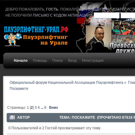
ДОБРО ПОЖАЛОВАТЬ,
ГОСТЬ
. ПОЖАЛУЙСТА,
ВОЙДИТЕ
ИЛИ
ЗАРЕГИСТ
НЕ ПОЛУЧИЛИ
ПИСЬМО С КОДОМ АКТИВАЦИИ
?
Начало
Помощь
Поиск
Вход
Регистрация
Официальный форум Национальной Ассоциации Пауэрлифтинга
»
Гла
Поскажите
Страницы:
1
[
2
]
3
4
...
6
Вниз
АВТОР
ТЕМА: ПОСКАЖИТЕ (ПРОЧИТАНО 87616 
0 Пользователей и 2 Гостей просматривают эту тему.