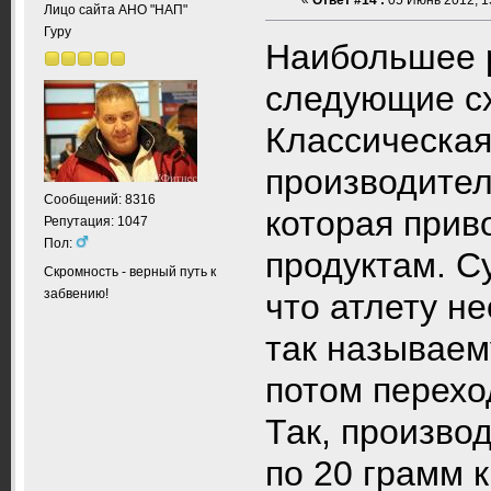
Лицо сайта АНО "НАП"
Гуру
Наибольшее 
следующие с
Классическая
производител
Сообщений: 8316
которая прив
Репутация: 1047
Пол:
продуктам. С
Скромность - верный путь к
забвению!
что атлету н
так называем
потом перехо
Так, произво
по 20 грамм 