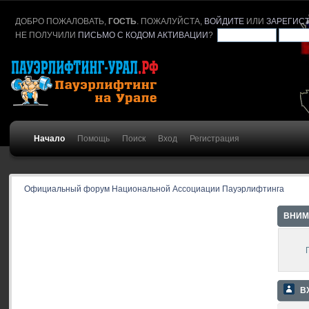
ДОБРО ПОЖАЛОВАТЬ,
ГОСТЬ
. ПОЖАЛУЙСТА,
ВОЙДИТЕ
ИЛИ
ЗАРЕГИС
НЕ ПОЛУЧИЛИ
ПИСЬМО С КОДОМ АКТИВАЦИИ
?
Начало
Помощь
Поиск
Вход
Регистрация
Официальный форум Национальной Ассоциации Пауэрлифтинга
ВНИМ
В