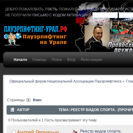
ДОБРО ПОЖАЛОВАТЬ,
ГОСТЬ
. ПОЖАЛУЙСТА,
ВОЙДИТЕ
ИЛИ
ЗАРЕГИСТ
НЕ ПОЛУЧИЛИ
ПИСЬМО С КОДОМ АКТИВАЦИИ
?
Начало
Помощь
Поиск
Вход
Регистрация
Официальный форум Национальной Ассоциации Пауэрлифтинга
»
Гла
Страницы: [
1
]
Вниз
АВТОР
ТЕМА: РЕЕСТР ВИДОВ СПОРТА. (ПРОЧИТ
0 Пользователей и 1 Гость просматривают эту тему.
Реестр видов спорта.
Андрей Репницын