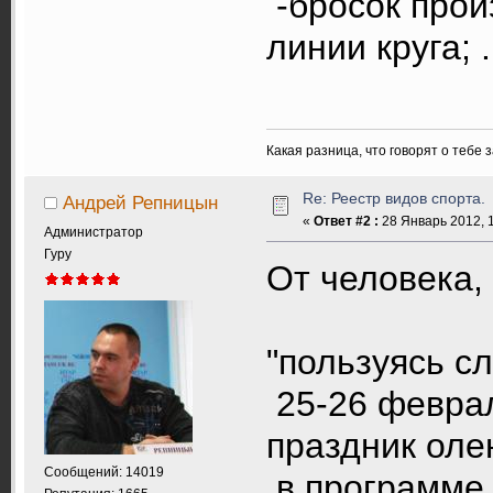
-бросок прои
линии круга; ..
Какая разница, что говорят о тебе 
Re: Реестр видов спорта.
Андрей Репницын
«
Ответ #2 :
28 Январь 2012, 1
Администратор
Гуру
От человека,
"пользуясь с
25-26 феврал
праздник оле
Сообщений: 14019
в программе 