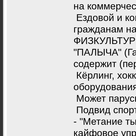
на коммерчес
Ездовой и ко
гражданам н
ФИЗКУЛЬТУРН
"ПАЛЫЧА" (Г
содержит (пер
Кёрлинг, хокк
оборудовани
Может парусн
Подвид спор
- "Метание т
кайфовое упр