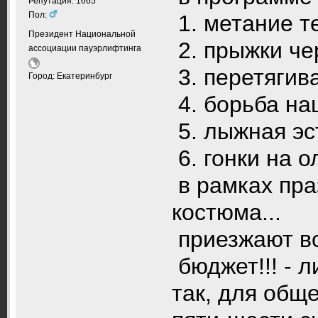
Репутация: 1665
Пол:
1. метание т
Президент Национальной
2. прыжки че
ассоциации пауэрлифтинга
3. перетягив
Город: Екатеринбург
4. борьба на
5. лыжная эс
6. гонки на 
в рамках пра
костюма...
приезжают вс
бюджет!!! - л
так, для обще