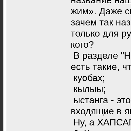
жим». Даже с
зачем так наз
только для р
кого?
В разделе "Н
есть такие, ч
куобах;
кылыы;
ыстанга - это
входящие в я
Ну, а ХАПСАГ