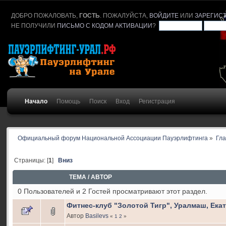
ДОБРО ПОЖАЛОВАТЬ,
ГОСТЬ
. ПОЖАЛУЙСТА,
ВОЙДИТЕ
ИЛИ
ЗАРЕГИС
НЕ ПОЛУЧИЛИ
ПИСЬМО С КОДОМ АКТИВАЦИИ
?
Начало
Помощь
Поиск
Вход
Регистрация
Официальный форум Национальной Ассоциации Пауэрлифтинга
»
Гл
Страницы: [
1
]
Вниз
ТЕМА
/
АВТОР
0 Пользователей и 2 Гостей просматривают этот раздел.
Фитнес-клуб "Золотой Тигр", Уралмаш, Ека
Автор
Basilevs
«
1
2
»