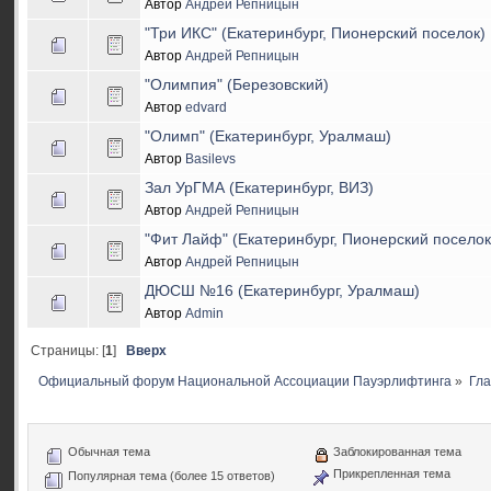
Автор
Андрей Репницын
"Три ИКС" (Екатеринбург, Пионерский поселок)
Автор
Андрей Репницын
"Олимпия" (Березовский)
Автор
edvard
"Олимп" (Екатеринбург, Уралмаш)
Автор
Basilevs
Зал УрГМА (Екатеринбург, ВИЗ)
Автор
Андрей Репницын
"Фит Лайф" (Екатеринбург, Пионерский поселок
Автор
Андрей Репницын
ДЮСШ №16 (Екатеринбург, Уралмаш)
Автор
Admin
Страницы: [
1
]
Вверх
Официальный форум Национальной Ассоциации Пауэрлифтинга
»
Гл
Обычная тема
Заблокированная тема
Прикрепленная тема
Популярная тема (более 15 ответов)