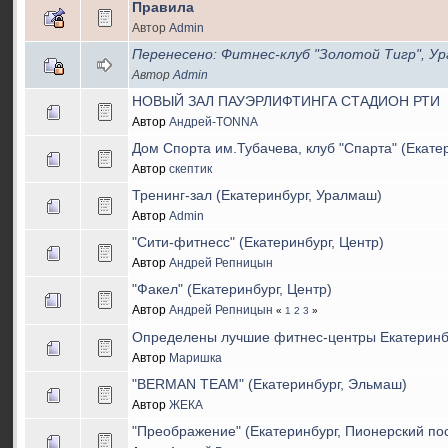
Правила
Автор
Admin
Перенесено: Фитнес-клуб "Золотой Тигр", У
Автор
Admin
НОВЫЙ ЗАЛ ПАУЭРЛИФТИНГА СТАДИОН РТИ
Автор
Андрей-TONNA
Дом Спорта им.Тубачева, клуб "Спарта" (Екате
Автор
скептик
Тренинг-зал (Екатеринбург, Уралмаш)
Автор
Admin
"Сити-фитнесс" (Екатеринбург, Центр)
Автор
Андрей Репницын
"Факел" (Екатеринбург, Центр)
Автор
Андрей Репницын
«
1
2
3
»
Определены лучшие фитнес-центры Екатеринб
Автор
Маришка
"BERMAN TEAM" (Екатеринбург, Эльмаш)
Автор
ЖЕКА
"Преображение" (Екатеринбург, Пионерский по