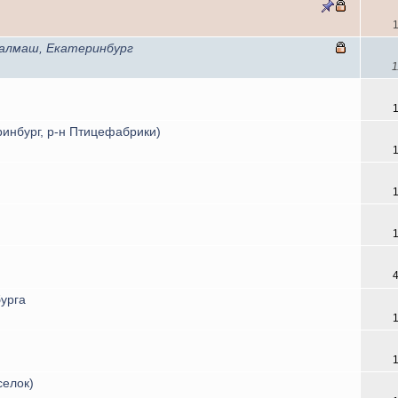
ралмаш, Екатеринбург
1
ринбург, р-н Птицефабрики)
урга
селок)