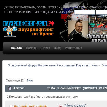
ДОБРО ПОЖАЛОВАТЬ,
ГОСТЬ
. ПОЖАЛУЙСТА,
ВОЙДИТЕ
ИЛИ
ЗАРЕГИСТ
НЕ ПОЛУЧИЛИ
ПИСЬМО С КОДОМ АКТИВАЦИИ
?
Начало
Помощь
Поиск
Вход
Регистрация
Официальный форум Национальной Ассоциации Пауэрлифтинга
»
Гла
Страницы: [
1
]
Вниз
АВТОР
ТЕМА: "НОЧЬ МУЗЕЕВ". (ПРОЧИТАНО 970
0 Пользователей и 1 Гость просматривают эту тему.
"Ночь музеев".
Андрей Репницын